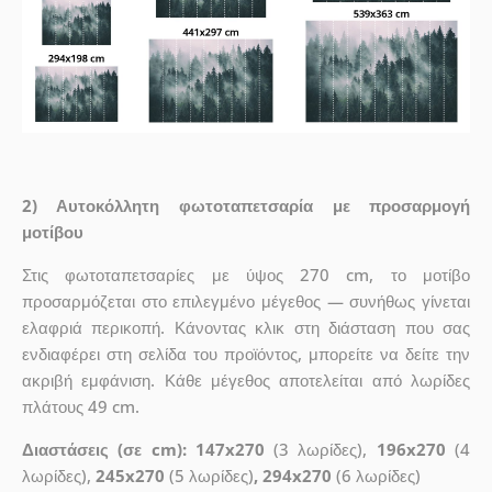
2) Αυτοκόλλητη φωτοταπετσαρία με προσαρμογή
μοτίβου
Στις φωτοταπετσαρίες με ύψος 270 cm, το μοτίβο
προσαρμόζεται στο επιλεγμένο μέγεθος — συνήθως γίνεται
ελαφριά περικοπή. Κάνοντας κλικ στη διάσταση που σας
ενδιαφέρει στη σελίδα του προϊόντος, μπορείτε να δείτε την
ακριβή εμφάνιση. Κάθε μέγεθος αποτελείται από λωρίδες
πλάτους 49 cm.
Διαστάσεις (σε cm): 147x270
(3 λωρίδες),
196x270
(4
λωρίδες),
245x270
(5 λωρίδες)
, 294x270
(6 λωρίδες)