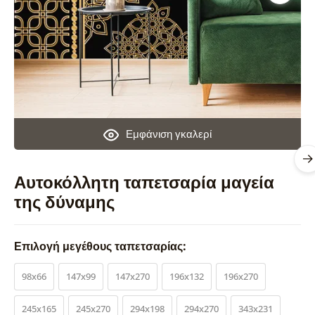
Εμφάνιση γκαλερί
Αυτοκόλλητη ταπετσαρία μαγεία
της δύναμης
Επιλογή μεγέθους ταπετσαρίας:
98x66
147x99
147x270
196x132
196x270
245x165
245x270
294x198
294x270
343x231