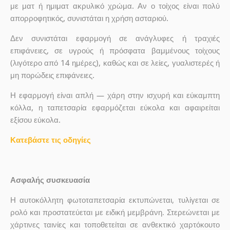
με ματ ή ημιματ ακρυλικό χρώμα. Αν ο τοίχος είναι πολύ
απορροφητικός, συνιστάται η χρήση ασταριού.
Δεν συνιστάται εφαρμογή σε ανάγλυφες ή τραχιές
επιφάνειες, σε υγρούς ή πρόσφατα βαμμένους τοίχους
(λιγότερο από 14 ημέρες), καθώς και σε λείες, γυαλιστερές ή
μη πορώδεις επιφάνειες.
Η εφαρμογή είναι απλή — χάρη στην ισχυρή και εύκαμπτη
κόλλα, η ταπετσαρία εφαρμόζεται εύκολα και αφαιρείται
εξίσου εύκολα.
Κατεβάστε τις οδηγίες
Ασφαλής συσκευασία
Η αυτοκόλλητη φωτοταπετσαρία εκτυπώνεται, τυλίγεται σε
ρολό και προστατεύεται με ειδική μεμβράνη. Στερεώνεται με
χάρτινες ταινίες και τοποθετείται σε ανθεκτικό χαρτόκουτο