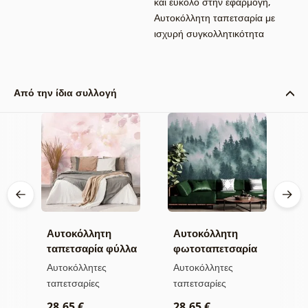
και εύκολο στην εφαρμογή
,
Αυτοκόλλητη ταπετσαρία με
ισχυρή συγκολλητικότητα
Από την ίδια συλλογή
Αυτοκόλλητη
Αυτοκόλλητη
Α
α
ταπετσαρία φύλλα
φωτοταπετσαρία
τ
με παστέλ
δάσος στην ομίχλη
μ
Αυτοκόλλητες
Αυτοκόλλητες
Α
απόχρωση
ταπετσαρίες
ταπετσαρίες
τ
28,65 €
28,65 €
2