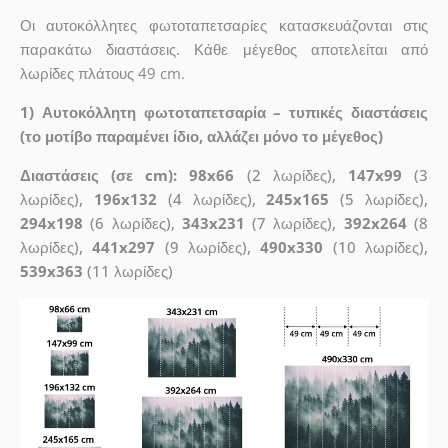
Οι αυτοκόλλητες φωτοταπετσαρίες κατασκευάζονται στις
παρακάτω διαστάσεις. Κάθε μέγεθος αποτελείται από
λωρίδες πλάτους 49 cm.
1) Αυτοκόλλητη φωτοταπετσαρία – τυπικές διαστάσεις
(το μοτίβο παραμένει ίδιο, αλλάζει μόνο το μέγεθος)
Διαστάσεις (σε cm): 98x66
(2 λωρίδες),
147x99
(3
λωρίδες),
196x132
(4 λωρίδες),
245x165
(5 λωρίδες),
294x198
(6 λωρίδες),
343x231
(7 λωρίδες),
392x264
(8
λωρίδες),
441x297
(9 λωρίδες),
490x330
(10 λωρίδες),
539x363
(11 λωρίδες)