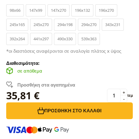
98x66
147x99
147x270
196x132
196x270
245x165
245x270
294x198
294x270
343x231
392x264
441x297
490x330
539x363
*οι διαστάσεις αναφέρονται σε αναλογία πλάτος x ύψος
Διαθεσιμότητα:
σε απόθεμα
Προσθήκη στα αγαπημένα
35,81 €
+
τεμ
-
ΠΡΟΣΘΉΚΗ ΣΤΟ ΚΑΛΆΘΙ