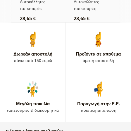
Αυτοκόλλητες
Αυτοκόλλητες
Α
απόχρωση
ταπετσαρίες
ταπετσαρίες
τ
28,65 €
28,65 €
2
Δωρεάν αποστολή
Προϊόντα σε απόθεμα
πάνω από 150 ευρώ
άμεση αποστολή
Μεγάλη ποικιλία
Παραγωγή στην Ε.Ε.
ταπετσαρίες & διακοσμητικά
ποιοτική εκτύπωση