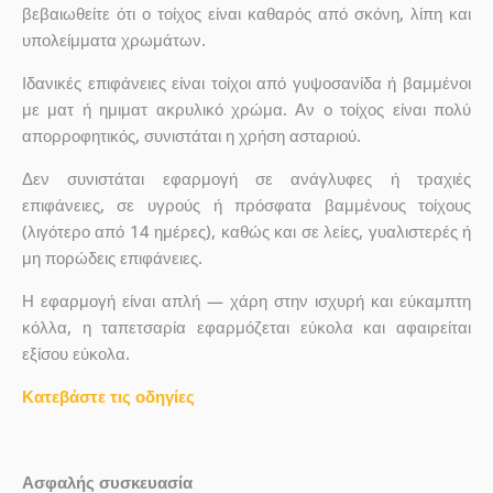
βεβαιωθείτε ότι ο τοίχος είναι καθαρός από σκόνη, λίπη και
υπολείμματα χρωμάτων.
Ιδανικές επιφάνειες είναι τοίχοι από γυψοσανίδα ή βαμμένοι
με ματ ή ημιματ ακρυλικό χρώμα. Αν ο τοίχος είναι πολύ
απορροφητικός, συνιστάται η χρήση ασταριού.
Δεν συνιστάται εφαρμογή σε ανάγλυφες ή τραχιές
επιφάνειες, σε υγρούς ή πρόσφατα βαμμένους τοίχους
(λιγότερο από 14 ημέρες), καθώς και σε λείες, γυαλιστερές ή
μη πορώδεις επιφάνειες.
Η εφαρμογή είναι απλή — χάρη στην ισχυρή και εύκαμπτη
κόλλα, η ταπετσαρία εφαρμόζεται εύκολα και αφαιρείται
εξίσου εύκολα.
Κατεβάστε τις οδηγίες
Ασφαλής συσκευασία