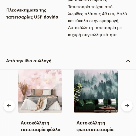
Ταπετσαρία τοίχου από
Πλεονεκτήματα της
λωρίδες πλάτους 49 cm
,
Απλό
ταπετσαρίας USP dovido
και εύκολο στην εφαρμογή
,
Αυτοκόλλητη ταπετσαρία με
ισχυρή συγκολλητικότητα
Από την ίδια συλλογή
Αυτοκόλλητη
Αυτοκόλλητη
Α
α
ταπετσαρία φύλλα
φωτοταπετσαρία
τ
με παστέλ
δάσος στην ομίχλη
μ