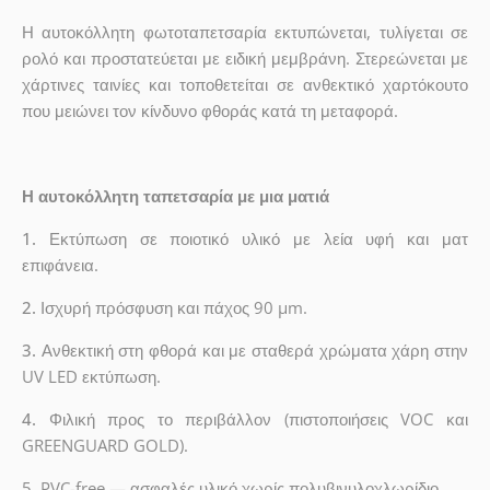
Η αυτοκόλλητη φωτοταπετσαρία εκτυπώνεται, τυλίγεται σε
ρολό και προστατεύεται με ειδική μεμβράνη. Στερεώνεται με
χάρτινες ταινίες και τοποθετείται σε ανθεκτικό χαρτόκουτο
που μειώνει τον κίνδυνο φθοράς κατά τη μεταφορά.
Η αυτοκόλλητη ταπετσαρία με μια ματιά
1.
Εκτύπωση σε ποιοτικό υλικό με λεία υφή και ματ
επιφάνεια.
2.
Ισχυρή πρόσφυση και πάχος 90 µm.
3.
Ανθεκτική στη φθορά και με σταθερά χρώματα χάρη στην
UV LED εκτύπωση.
4.
Φιλική προς το περιβάλλον (πιστοποιήσεις VOC και
GREENGUARD GOLD).
5. PVC-free — ασφαλές υλικό χωρίς πολυβινυλοχλωρίδιο.