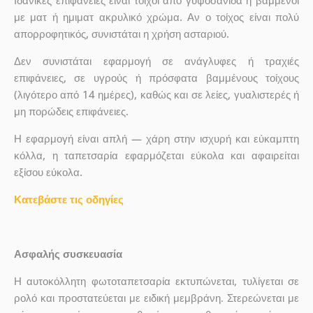
με ματ ή ημιματ ακρυλικό χρώμα. Αν ο τοίχος είναι πολύ
απορροφητικός, συνιστάται η χρήση ασταριού.
Δεν συνιστάται εφαρμογή σε ανάγλυφες ή τραχιές
επιφάνειες, σε υγρούς ή πρόσφατα βαμμένους τοίχους
(λιγότερο από 14 ημέρες), καθώς και σε λείες, γυαλιστερές ή
μη πορώδεις επιφάνειες.
Η εφαρμογή είναι απλή — χάρη στην ισχυρή και εύκαμπτη
κόλλα, η ταπετσαρία εφαρμόζεται εύκολα και αφαιρείται
εξίσου εύκολα.
Κατεβάστε τις οδηγίες
Ασφαλής συσκευασία
Η αυτοκόλλητη φωτοταπετσαρία εκτυπώνεται, τυλίγεται σε
ρολό και προστατεύεται με ειδική μεμβράνη. Στερεώνεται με