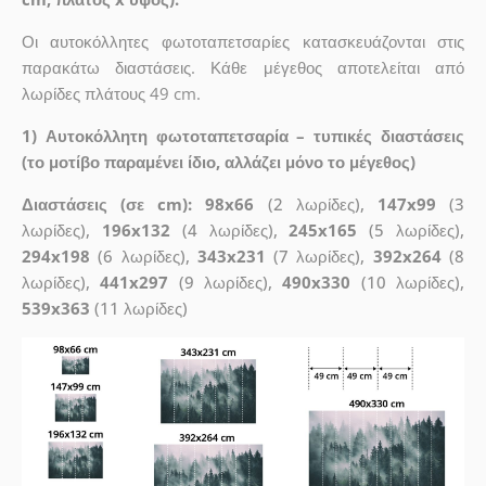
Οι αυτοκόλλητες φωτοταπετσαρίες κατασκευάζονται στις
παρακάτω διαστάσεις. Κάθε μέγεθος αποτελείται από
λωρίδες πλάτους 49 cm.
1) Αυτοκόλλητη φωτοταπετσαρία – τυπικές διαστάσεις
(το μοτίβο παραμένει ίδιο, αλλάζει μόνο το μέγεθος)
Διαστάσεις (σε cm): 98x66
(2 λωρίδες),
147x99
(3
λωρίδες),
196x132
(4 λωρίδες),
245x165
(5 λωρίδες),
294x198
(6 λωρίδες),
343x231
(7 λωρίδες),
392x264
(8
λωρίδες),
441x297
(9 λωρίδες),
490x330
(10 λωρίδες),
539x363
(11 λωρίδες)