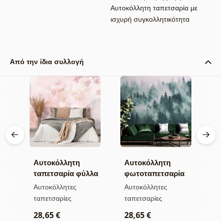
Αυτοκόλλητη ταπετσαρία με
ισχυρή συγκολλητικότητα
Από την ίδια συλλογή
Αυτοκόλλητη
Αυτοκόλλητη
Α
ταπετσαρία φύλλα
φωτοταπετσαρία
τ
με παστέλ
δάσος στην ομίχλη
λ
Αυτοκόλλητες
Αυτοκόλλητες
Α
απόχρωση
κ
ταπετσαρίες
ταπετσαρίες
τ
φ
28,65 €
28,65 €
2
α