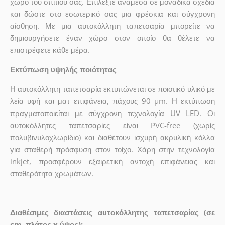
χώρο του σπιτιού σας. Επιλέξτε ανάμεσα σε μοναδικά σχέδια
και δώστε στο εσωτερικό σας μια φρέσκια και σύγχρονη
αίσθηση. Με μια αυτοκόλλητη ταπετσαρία μπορείτε να
δημιουργήσετε έναν χώρο στον οποίο θα θέλετε να
επιστρέφετε κάθε μέρα.
Εκτύπωση υψηλής ποιότητας
Η αυτοκόλλητη ταπετσαρία εκτυπώνεται σε ποιοτικό υλικό με
λεία υφή και ματ επιφάνεια, πάχους 90 µm. Η εκτύπωση
πραγματοποιείται με σύγχρονη τεχνολογία UV LED. Οι
αυτοκόλλητες ταπετσαρίες είναι PVC-free (χωρίς
πολυβινυλοχλωρίδιο) και διαθέτουν ισχυρή ακρυλική κόλλα
για σταθερή πρόσφυση στον τοίχο. Χάρη στην τεχνολογία
inkjet, προσφέρουν εξαιρετική αντοχή επιφάνειας και
σταθερότητα χρωμάτων.
Διαθέσιμες διαστάσεις αυτοκόλλητης ταπετσαρίας (σε
cm, πλάτος x ύψος):