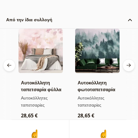
Από την ίδια συλλογή
Αυτοκόλλητη
Αυτοκόλλητη
Α
α
ταπετσαρία φύλλα
φωτοταπετσαρία
τ
με παστέλ
δάσος στην ομίχλη
λ
Αυτοκόλλητες
Αυτοκόλλητες
Α
απόχρωση
κ
ταπετσαρίες
ταπετσαρίες
τ
φ
28,65 €
28,65 €
2
α