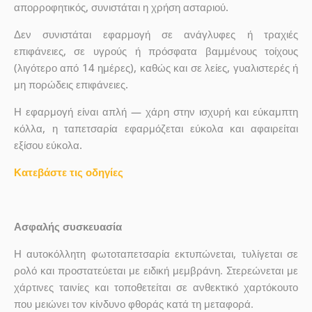
απορροφητικός, συνιστάται η χρήση ασταριού.
Δεν συνιστάται εφαρμογή σε ανάγλυφες ή τραχιές
επιφάνειες, σε υγρούς ή πρόσφατα βαμμένους τοίχους
(λιγότερο από 14 ημέρες), καθώς και σε λείες, γυαλιστερές ή
μη πορώδεις επιφάνειες.
Η εφαρμογή είναι απλή — χάρη στην ισχυρή και εύκαμπτη
κόλλα, η ταπετσαρία εφαρμόζεται εύκολα και αφαιρείται
εξίσου εύκολα.
Κατεβάστε τις οδηγίες
Ασφαλής συσκευασία
Η αυτοκόλλητη φωτοταπετσαρία εκτυπώνεται, τυλίγεται σε
ρολό και προστατεύεται με ειδική μεμβράνη. Στερεώνεται με
χάρτινες ταινίες και τοποθετείται σε ανθεκτικό χαρτόκουτο
που μειώνει τον κίνδυνο φθοράς κατά τη μεταφορά.