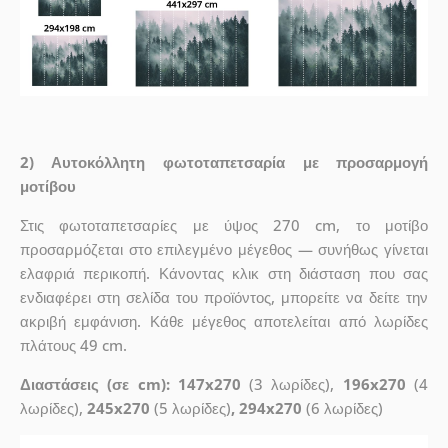
2) Αυτοκόλλητη φωτοταπετσαρία με προσαρμογή
μοτίβου
Στις φωτοταπετσαρίες με ύψος 270 cm, το μοτίβο
προσαρμόζεται στο επιλεγμένο μέγεθος — συνήθως γίνεται
ελαφριά περικοπή. Κάνοντας κλικ στη διάσταση που σας
ενδιαφέρει στη σελίδα του προϊόντος, μπορείτε να δείτε την
ακριβή εμφάνιση. Κάθε μέγεθος αποτελείται από λωρίδες
πλάτους 49 cm.
Διαστάσεις (σε cm): 147x270
(3 λωρίδες),
196x270
(4
λωρίδες),
245x270
(5 λωρίδες)
, 294x270
(6 λωρίδες)