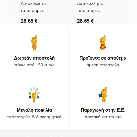
με παστέλ
δάσος στην ομίχλη
λ
Αυτοκόλλητες
Αυτοκόλλητες
Α
απόχρωση
κ
ταπετσαρίες
ταπετσαρίες
τ
φ
28,65 €
28,65 €
2
α
Δωρεάν αποστολή
Προϊόντα σε απόθεμα
πάνω από 150 ευρώ
άμεση αποστολή
Μεγάλη ποικιλία
Παραγωγή στην Ε.Ε.
ταπετσαρίες & διακοσμητικά
ποιοτική εκτύπωση