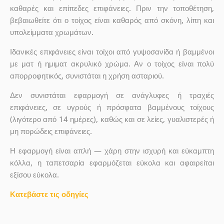
καθαρές και επίπεδες επιφάνειες. Πριν την τοποθέτηση,
βεβαιωθείτε ότι ο τοίχος είναι καθαρός από σκόνη, λίπη και
υπολείμματα χρωμάτων.
Ιδανικές επιφάνειες είναι τοίχοι από γυψοσανίδα ή βαμμένοι
με ματ ή ημιματ ακρυλικό χρώμα. Αν ο τοίχος είναι πολύ
απορροφητικός, συνιστάται η χρήση ασταριού.
Δεν συνιστάται εφαρμογή σε ανάγλυφες ή τραχιές
επιφάνειες, σε υγρούς ή πρόσφατα βαμμένους τοίχους
(λιγότερο από 14 ημέρες), καθώς και σε λείες, γυαλιστερές ή
μη πορώδεις επιφάνειες.
Η εφαρμογή είναι απλή — χάρη στην ισχυρή και εύκαμπτη
κόλλα, η ταπετσαρία εφαρμόζεται εύκολα και αφαιρείται
εξίσου εύκολα.
Κατεβάστε τις οδηγίες