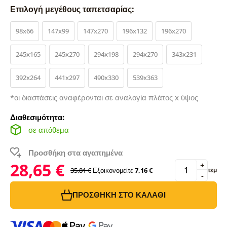
Επιλογή μεγέθους ταπετσαρίας:
98x66
147x99
147x270
196x132
196x270
245x165
245x270
294x198
294x270
343x231
392x264
441x297
490x330
539x363
*οι διαστάσεις αναφέρονται σε αναλογία πλάτος x ύψος
Διαθεσιμότητα:
σε απόθεμα
Προσθήκη στα αγαπημένα
28,65 €
+
35,81 €
Εξοικονομείτε
7,16 €
τεμ
-
ΠΡΟΣΘΉΚΗ ΣΤΟ ΚΑΛΆΘΙ