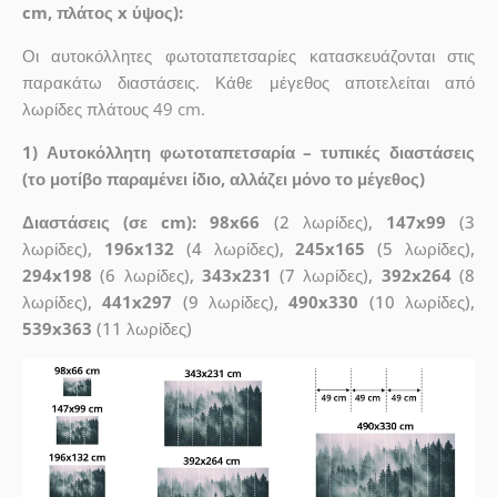
cm, πλάτος x ύψος):
Οι αυτοκόλλητες φωτοταπετσαρίες κατασκευάζονται στις
παρακάτω διαστάσεις. Κάθε μέγεθος αποτελείται από
λωρίδες πλάτους 49 cm.
1) Αυτοκόλλητη φωτοταπετσαρία – τυπικές διαστάσεις
(το μοτίβο παραμένει ίδιο, αλλάζει μόνο το μέγεθος)
Διαστάσεις (σε cm): 98x66
(2 λωρίδες),
147x99
(3
λωρίδες),
196x132
(4 λωρίδες),
245x165
(5 λωρίδες),
294x198
(6 λωρίδες),
343x231
(7 λωρίδες),
392x264
(8
λωρίδες),
441x297
(9 λωρίδες),
490x330
(10 λωρίδες),
539x363
(11 λωρίδες)