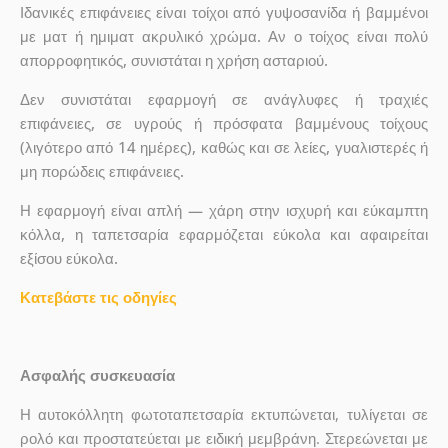
Ιδανικές επιφάνειες είναι τοίχοι από γυψοσανίδα ή βαμμένοι
με ματ ή ημιματ ακρυλικό χρώμα. Αν ο τοίχος είναι πολύ
απορροφητικός, συνιστάται η χρήση ασταριού.
Δεν συνιστάται εφαρμογή σε ανάγλυφες ή τραχιές
επιφάνειες, σε υγρούς ή πρόσφατα βαμμένους τοίχους
(λιγότερο από 14 ημέρες), καθώς και σε λείες, γυαλιστερές ή
μη πορώδεις επιφάνειες.
Η εφαρμογή είναι απλή — χάρη στην ισχυρή και εύκαμπτη
κόλλα, η ταπετσαρία εφαρμόζεται εύκολα και αφαιρείται
εξίσου εύκολα.
Κατεβάστε τις οδηγίες
Ασφαλής συσκευασία
Η αυτοκόλλητη φωτοταπετσαρία εκτυπώνεται, τυλίγεται σε
ρολό και προστατεύεται με ειδική μεμβράνη. Στερεώνεται με