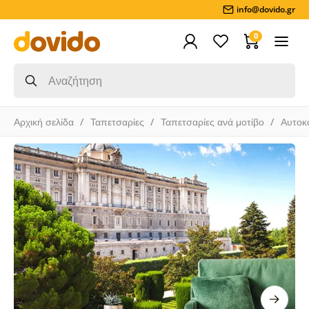
info@dovido.gr
0
Αρχική σελίδα
Ταπετσαρίες
Ταπετσαρίες ανά μοτίβο
Αυτοκ