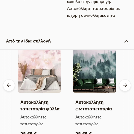
εύκολο στην εφαρμογή
,
Αυτοκόλλητη ταπετσαρία με
ισχυρή συγκολλητικότητα
Από την ίδια συλλογή
Αυτοκόλλητη
Αυτοκόλλητη
Α
α
ταπετσαρία φύλλα
φωτοταπετσαρία
τ
με παστέλ
δάσος στην ομίχλη
μ
Αυτοκόλλητες
Αυτοκόλλητες
Α
απόχρωση
ταπετσαρίες
ταπετσαρίες
τ
28,65 €
28,65 €
2