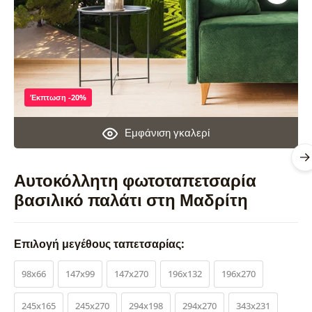
Έκπτωση -20%
Εμφάνιση γκαλερί
Αυτοκόλλητη φωτοταπετσαρία
βασιλικό παλάτι στη Μαδρίτη
Επιλογή μεγέθους ταπετσαρίας:
98x66
147x99
147x270
196x132
196x270
245x165
245x270
294x198
294x270
343x231