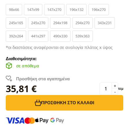
98x66
147x99
147x270
196x132
196x270
245x165
245x270
294x198
294x270
343x231
392x264
441x297
490x330
539x363
*οι διαστάσεις αναφέρονται σε αναλογία πλάτος x ύψος
Διαθεσιμότητα:
σε απόθεμα
Προσθήκη στα αγαπημένα
35,81 €
+
τεμ
-
ΠΡΟΣΘΉΚΗ ΣΤΟ ΚΑΛΆΘΙ