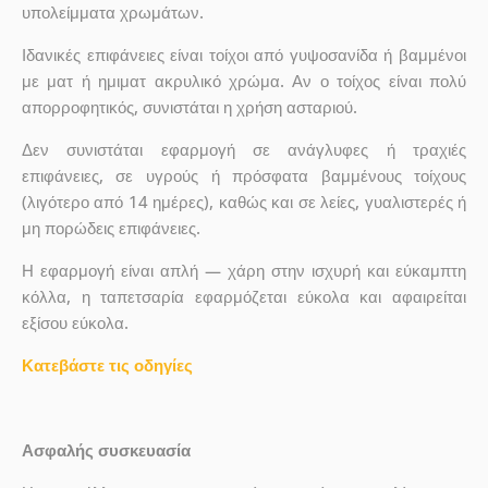
υπολείμματα χρωμάτων.
Ιδανικές επιφάνειες είναι τοίχοι από γυψοσανίδα ή βαμμένοι
με ματ ή ημιματ ακρυλικό χρώμα. Αν ο τοίχος είναι πολύ
απορροφητικός, συνιστάται η χρήση ασταριού.
Δεν συνιστάται εφαρμογή σε ανάγλυφες ή τραχιές
επιφάνειες, σε υγρούς ή πρόσφατα βαμμένους τοίχους
(λιγότερο από 14 ημέρες), καθώς και σε λείες, γυαλιστερές ή
μη πορώδεις επιφάνειες.
Η εφαρμογή είναι απλή — χάρη στην ισχυρή και εύκαμπτη
κόλλα, η ταπετσαρία εφαρμόζεται εύκολα και αφαιρείται
εξίσου εύκολα.
Κατεβάστε τις οδηγίες
Ασφαλής συσκευασία