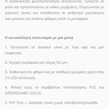
Η αυτοκόλλητη φωτοταπετσαρία εκτυπώνεται, τυλίγεται σε
ρολό και προστατεύεται με ειδική μεμβράνη. Στερεώνεται με
χάρτινες ταινίες και τοποθετείται σε ανθεκτικό χαρτόκουτο
που μειώνει τον κίνδυνο φθοράς κατά τη μεταφορά.
Η αυτοκόλλητη ταπετσαρία με μια ματιά
1.
Εκτύπωση σε ποιοτικό υλικό με λεία υφή και ματ
επιφάνεια.
2.
Ισχυρή πρόσφυση και πάχος 90 µm.
3.
Ανθεκτική στη φθορά και με σταθερά χρώματα χάρη στην
UV LED εκτύπωση.
4.
Φιλική προς το περιβάλλον (πιστοποιήσεις VOC και
GREENGUARD GOLD).
5. PVC-free — ασφαλές υλικό χωρίς πολυβινυλοχλωρίδιο.