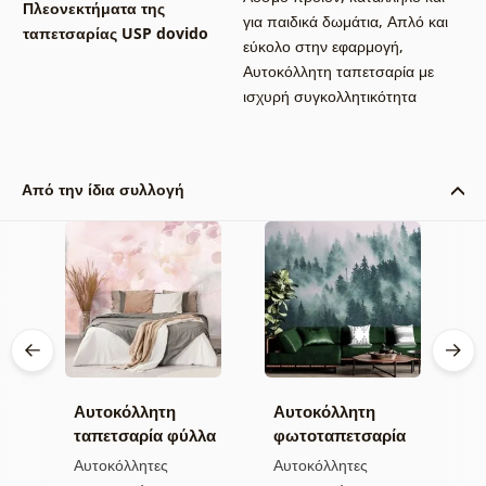
Πλεονεκτήματα της
για παιδικά δωμάτια
,
Απλό και
ταπετσαρίας USP dovido
εύκολο στην εφαρμογή
,
Αυτοκόλλητη ταπετσαρία με
ισχυρή συγκολλητικότητα
Από την ίδια συλλογή
Αυτοκόλλητη
Αυτοκόλλητη
Α
α
ταπετσαρία φύλλα
φωτοταπετσαρία
τ
με παστέλ
δάσος στην ομίχλη
μ
Αυτοκόλλητες
Αυτοκόλλητες
Α
απόχρωση