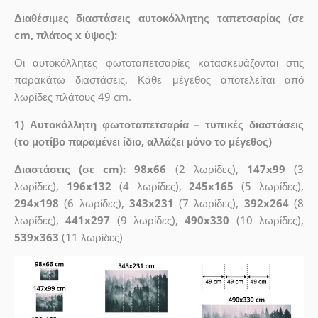
Διαθέσιμες διαστάσεις αυτοκόλλητης ταπετσαρίας (σε
cm, πλάτος x ύψος):
Οι αυτοκόλλητες φωτοταπετσαρίες κατασκευάζονται στις
παρακάτω διαστάσεις. Κάθε μέγεθος αποτελείται από
λωρίδες πλάτους 49 cm.
1) Αυτοκόλλητη φωτοταπετσαρία – τυπικές διαστάσεις
(το μοτίβο παραμένει ίδιο, αλλάζει μόνο το μέγεθος)
Διαστάσεις (σε cm): 98x66
(2 λωρίδες),
147x99
(3
λωρίδες),
196x132
(4 λωρίδες),
245x165
(5 λωρίδες),
294x198
(6 λωρίδες),
343x231
(7 λωρίδες),
392x264
(8
λωρίδες),
441x297
(9 λωρίδες),
490x330
(10 λωρίδες),
539x363
(11 λωρίδες)