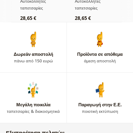
Αυτοκόλλητες
Αυτοκόλλητες
Α
απόχρωση
ταπετσαρίες
ταπετσαρίες
τ
28,65 €
28,65 €
2
Δωρεάν αποστολή
Προϊόντα σε απόθεμα
πάνω από 150 ευρώ
άμεση αποστολή
Μεγάλη ποικιλία
Παραγωγή στην Ε.Ε.
ταπετσαρίες & διακοσμητικά
ποιοτική εκτύπωση
Εξυπηρέτηση πελατών