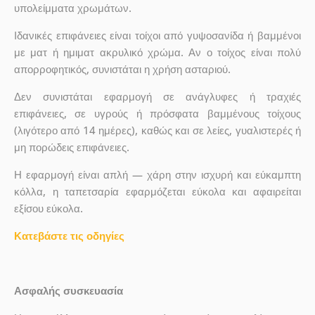
υπολείμματα χρωμάτων.
Ιδανικές επιφάνειες είναι τοίχοι από γυψοσανίδα ή βαμμένοι
με ματ ή ημιματ ακρυλικό χρώμα. Αν ο τοίχος είναι πολύ
απορροφητικός, συνιστάται η χρήση ασταριού.
Δεν συνιστάται εφαρμογή σε ανάγλυφες ή τραχιές
επιφάνειες, σε υγρούς ή πρόσφατα βαμμένους τοίχους
(λιγότερο από 14 ημέρες), καθώς και σε λείες, γυαλιστερές ή
μη πορώδεις επιφάνειες.
Η εφαρμογή είναι απλή — χάρη στην ισχυρή και εύκαμπτη
κόλλα, η ταπετσαρία εφαρμόζεται εύκολα και αφαιρείται
εξίσου εύκολα.
Κατεβάστε τις οδηγίες
Ασφαλής συσκευασία