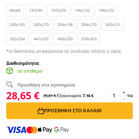
98x66
147x99
147x270
196x132
196x270
245x165
245x270
294x198
294x270
343x231
392x264
441x297
490x330
539x363
*οι διαστάσεις αναφέρονται σε αναλογία πλάτος x ύψος
Διαθεσιμότητα:
σε απόθεμα
Προσθήκη στα αγαπημένα
28,65 €
+
35,81 €
Εξοικονομείτε
7,16 €
τεμ
-
ΠΡΟΣΘΉΚΗ ΣΤΟ ΚΑΛΆΘΙ