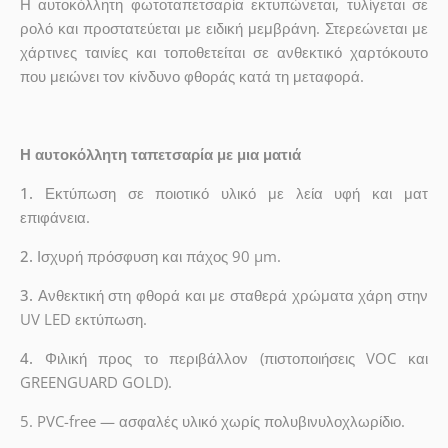
Η αυτοκόλλητη φωτοταπετσαρία εκτυπώνεται, τυλίγεται σε
ρολό και προστατεύεται με ειδική μεμβράνη. Στερεώνεται με
χάρτινες ταινίες και τοποθετείται σε ανθεκτικό χαρτόκουτο
που μειώνει τον κίνδυνο φθοράς κατά τη μεταφορά.
Η αυτοκόλλητη ταπετσαρία με μια ματιά
1.
Εκτύπωση σε ποιοτικό υλικό με λεία υφή και ματ
επιφάνεια.
2.
Ισχυρή πρόσφυση και πάχος 90 µm.
3.
Ανθεκτική στη φθορά και με σταθερά χρώματα χάρη στην
UV LED εκτύπωση.
4.
Φιλική προς το περιβάλλον (πιστοποιήσεις VOC και
GREENGUARD GOLD).
5. PVC-free — ασφαλές υλικό χωρίς πολυβινυλοχλωρίδιο.