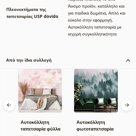
Άοσμο προϊόν, κατάλληλο και
Πλεονεκτήματα της
για παιδικά δωμάτια
,
Απλό και
ταπετσαρίας USP dovido
εύκολο στην εφαρμογή
,
Αυτοκόλλητη ταπετσαρία με
ισχυρή συγκολλητικότητα
Από την ίδια συλλογή
Αυτοκόλλητη
Αυτοκόλλητη
Α
α
ταπετσαρία φύλλα
φωτοταπετσαρία
τ
με παστέλ
δάσος στην ομίχλη
μ