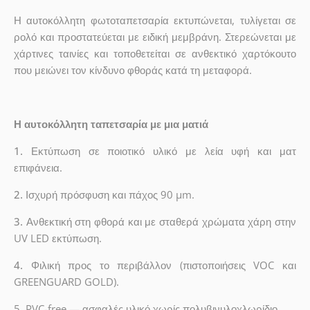
Η αυτοκόλλητη φωτοταπετσαρία εκτυπώνεται, τυλίγεται σε
ρολό και προστατεύεται με ειδική μεμβράνη. Στερεώνεται με
χάρτινες ταινίες και τοποθετείται σε ανθεκτικό χαρτόκουτο
που μειώνει τον κίνδυνο φθοράς κατά τη μεταφορά.
Η αυτοκόλλητη ταπετσαρία με μια ματιά
1.
Εκτύπωση σε ποιοτικό υλικό με λεία υφή και ματ
επιφάνεια.
2.
Ισχυρή πρόσφυση και πάχος 90 µm.
3.
Ανθεκτική στη φθορά και με σταθερά χρώματα χάρη στην
UV LED εκτύπωση.
4.
Φιλική προς το περιβάλλον (πιστοποιήσεις VOC και
GREENGUARD GOLD).
5. PVC-free — ασφαλές υλικό χωρίς πολυβινυλοχλωρίδιο.