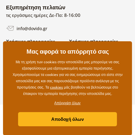
Εξυπηρέτηση πελατών
τις εργάσιμες ημέρες Δε-Πα: 8-16:00
info@dovido.gr
Χρήσιμες πληροφορίες
Χρήσιμες πληροφορίες
Σχετικά με εμάς
Μας αφορά το απόρρητό σας
Όροι χρήσης και επιστροφών
Συχνές Ερωτήσεις
Πολιτική απορρήτου
Επικοινωνία
Με τη χρήση των cookies στην ιστοσελίδα μας μπορούμε να σας
Επιλογές αποστολής και
εξασφαλίσουμε μια εξατομικευμένη εμπειρία περιήγησης.
πληρωμής
Χρησιμοποιούμε τα cookies για να σας ενημερώσουμε οτι είστε στην
Επιστροφές
ιστοσελίδα μας και σας παρουσιάζουμε προϊόντα ανάλογα με τις
προτιμήσεις σας. Τα
cookies
μάς βοηθούν να βελτιώσουμε στο
έπακρον την εμπειρία περιήγησης στην ιστοσελίδα μας.
Απόρριψη όλων
Copyright ©2019 © Dovido.gr.
Αποδοχή όλων
Webdesign
Litvanyi.sk
| Το e-shop δημιουργήθηκε από