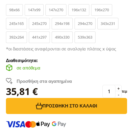
98x66
147x99
147x270
196x132
196x270
245x165
245x270
294x198
294x270
343x231
392x264
441x297
490x330
539x363
*οι διαστάσεις αναφέρονται σε αναλογία πλάτος x ύψος
Διαθεσιμότητα:
σε απόθεμα
Προσθήκη στα αγαπημένα
35,81 €
+
τεμ
-
ΠΡΟΣΘΉΚΗ ΣΤΟ ΚΑΛΆΘΙ