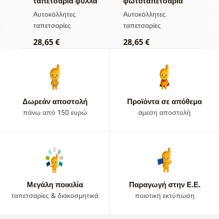
α
ταπετσαρία φύλλα
φωτοταπετσαρία
τ
με παστέλ
δάσος στην ομίχλη
μ
Αυτοκόλλητες
Αυτοκόλλητες
Α
απόχρωση
ταπετσαρίες
ταπετσαρίες
τ
28,65 €
28,65 €
2
Δωρεάν αποστολή
Προϊόντα σε απόθεμα
πάνω από 150 ευρώ
άμεση αποστολή
Μεγάλη ποικιλία
Παραγωγή στην Ε.Ε.
ταπετσαρίες & διακοσμητικά
ποιοτική εκτύπωση