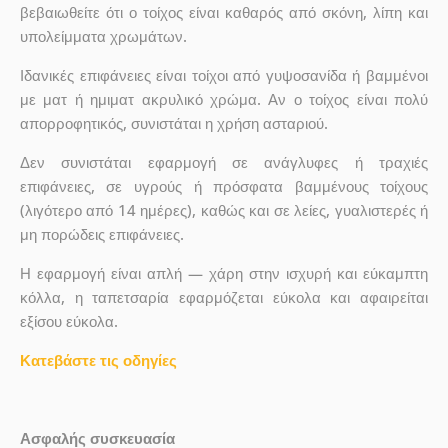
βεβαιωθείτε ότι ο τοίχος είναι καθαρός από σκόνη, λίπη και
υπολείμματα χρωμάτων.
Ιδανικές επιφάνειες είναι τοίχοι από γυψοσανίδα ή βαμμένοι
με ματ ή ημιματ ακρυλικό χρώμα. Αν ο τοίχος είναι πολύ
απορροφητικός, συνιστάται η χρήση ασταριού.
Δεν συνιστάται εφαρμογή σε ανάγλυφες ή τραχιές
επιφάνειες, σε υγρούς ή πρόσφατα βαμμένους τοίχους
(λιγότερο από 14 ημέρες), καθώς και σε λείες, γυαλιστερές ή
μη πορώδεις επιφάνειες.
Η εφαρμογή είναι απλή — χάρη στην ισχυρή και εύκαμπτη
κόλλα, η ταπετσαρία εφαρμόζεται εύκολα και αφαιρείται
εξίσου εύκολα.
Κατεβάστε τις οδηγίες
Ασφαλής συσκευασία