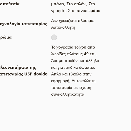
Τοποθεσία
μπάνιο
,
Στο σαλόνι
,
Στο
γραφείο
,
Στο υπνοδωμάτιο
Δεν χρειάζεται πλύσιμο
,
εχνολογία ταπετσαρίας
Αυτοκόλλητη
Χρώμα
Τοιχογραφία τοίχου από
λωρίδες πλάτους 49 cm
,
Άοσμο προϊόν, κατάλληλο
λεονεκτήματα της
και για παιδικά δωμάτια
,
απετσαρίας USP dovido
Απλό και εύκολο στην
εφαρμογή
,
Αυτοκόλλητη
ταπετσαρία με ισχυρή
συγκολλητικότητα