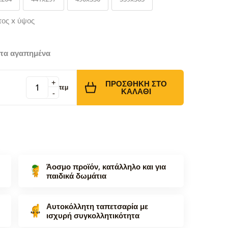
τος x ύψος
τα αγαπημένα
+
ΠΡΟΣΘΉΚΗ ΣΤΟ
τεμ
ΚΑΛΆΘΙ
-
Άοσμο προϊόν, κατάλληλο και για
παιδικά δωμάτια
Αυτοκόλλητη ταπετσαρία με
ισχυρή συγκολλητικότητα