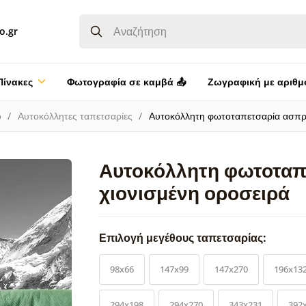
o.gr
Πίνακες
Φωτογραφία σε καμβά 📤
Ζωγραφική με αριθμ
ο
Αυτοκόλλητες ταπετσαρίες
Αυτοκόλλητη φωτοταπετσαρία ασπρ
Αυτοκόλλητη φωτοταπ
χιονισμένη οροσειρά
Επιλογή μεγέθους ταπετσαρίας:
98x66
147x99
147x270
196x13
294x198
294x270
343x231
392