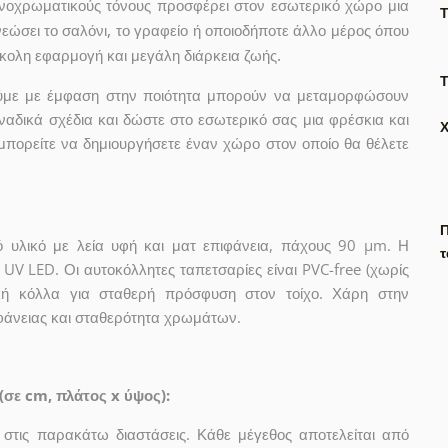
ονοχρωματικούς τόνους προσφέρει στον εσωτερικό χώρο μια
εώσει το σαλόνι, το γραφείο ή οποιοδήποτε άλλο μέρος όπου
ύκολη εφαρμογή και μεγάλη διάρκεια ζωής.
Τ
γούμε με έμφαση στην ποιότητα μπορούν να μεταμορφώσουν
ναδικά σχέδια και δώστε στο εσωτερικό σας μια φρέσκια και
μπορείτε να δημιουργήσετε έναν χώρο στον οποίο θα θέλετε
Π
ό υλικό με λεία υφή και ματ επιφάνεια, πάχους 90 µm. Η
τ
UV LED. Οι αυτοκόλλητες ταπετσαρίες είναι PVC-free (χωρίς
λική κόλλα για σταθερή πρόσφυση στον τοίχο. Χάρη στην
ιφάνειας και σταθερότητα χρωμάτων.
(σε cm, πλάτος x ύψος):
 στις παρακάτω διαστάσεις. Κάθε μέγεθος αποτελείται από