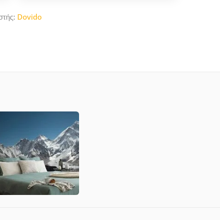
στής:
Dovido