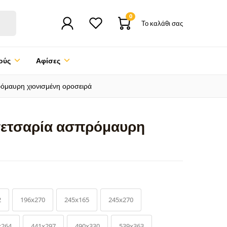
0
Το καλάθι σας
ούς
Αφίσες
όμαυρη χιονισμένη οροσειρά
ετσαρία ασπρόμαυρη
2
196x270
245x165
245x270
x264
441x297
490x330
539x363