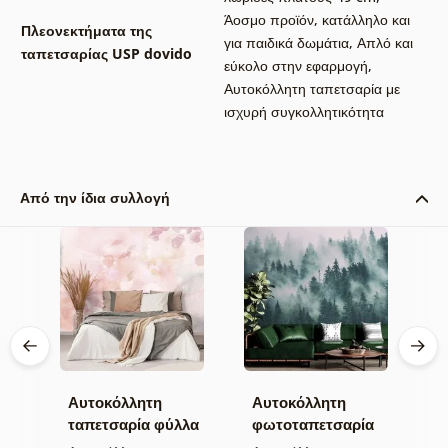
Άοσμο προϊόν, κατάλληλο και
Πλεονεκτήματα της
για παιδικά δωμάτια
,
Απλό και
ταπετσαρίας USP dovido
εύκολο στην εφαρμογή
,
Αυτοκόλλητη ταπετσαρία με
ισχυρή συγκολλητικότητα
Από την ίδια συλλογή
Αυτοκόλλητη
Αυτοκόλλητη
Α
α
ταπετσαρία φύλλα
φωτοταπετσαρία
τ
με παστέλ
δάσος στην ομίχλη
μ