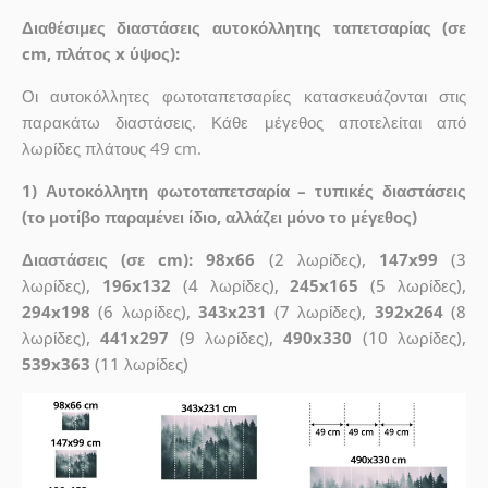
Διαθέσιμες διαστάσεις αυτοκόλλητης ταπετσαρίας (σε
cm, πλάτος x ύψος):
Οι αυτοκόλλητες φωτοταπετσαρίες κατασκευάζονται στις
παρακάτω διαστάσεις. Κάθε μέγεθος αποτελείται από
λωρίδες πλάτους 49 cm.
1) Αυτοκόλλητη φωτοταπετσαρία – τυπικές διαστάσεις
(το μοτίβο παραμένει ίδιο, αλλάζει μόνο το μέγεθος)
Διαστάσεις (σε cm): 98x66
(2 λωρίδες),
147x99
(3
λωρίδες),
196x132
(4 λωρίδες),
245x165
(5 λωρίδες),
294x198
(6 λωρίδες),
343x231
(7 λωρίδες),
392x264
(8
λωρίδες),
441x297
(9 λωρίδες),
490x330
(10 λωρίδες),
539x363
(11 λωρίδες)