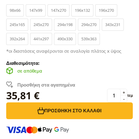
98x66
147x99
147x270
196x132
196x270
245x165
245x270
294x198
294x270
343x231
392x264
441x297
490x330
539x363
*οι διαστάσεις αναφέρονται σε αναλογία πλάτος x ύψος
Διαθεσιμότητα:
σε απόθεμα
Προσθήκη στα αγαπημένα
35,81 €
+
τεμ
-
ΠΡΟΣΘΉΚΗ ΣΤΟ ΚΑΛΆΘΙ