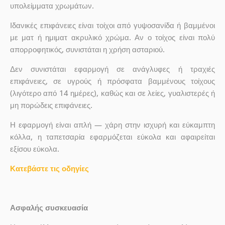
υπολείμματα χρωμάτων.
Ιδανικές επιφάνειες είναι τοίχοι από γυψοσανίδα ή βαμμένοι
με ματ ή ημιματ ακρυλικό χρώμα. Αν ο τοίχος είναι πολύ
απορροφητικός, συνιστάται η χρήση ασταριού.
Δεν συνιστάται εφαρμογή σε ανάγλυφες ή τραχιές
επιφάνειες, σε υγρούς ή πρόσφατα βαμμένους τοίχους
(λιγότερο από 14 ημέρες), καθώς και σε λείες, γυαλιστερές ή
μη πορώδεις επιφάνειες.
Η εφαρμογή είναι απλή — χάρη στην ισχυρή και εύκαμπτη
κόλλα, η ταπετσαρία εφαρμόζεται εύκολα και αφαιρείται
εξίσου εύκολα.
Κατεβάστε τις οδηγίες
Ασφαλής συσκευασία