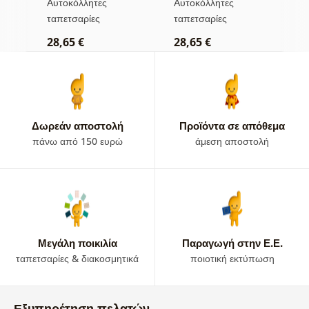
Αυτοκόλλητες
Αυτοκόλλητες
Α
απόχρωση
ταπετσαρίες
ταπετσαρίες
τ
28,65 €
28,65 €
2
Δωρεάν αποστολή
Προϊόντα σε απόθεμα
πάνω από 150 ευρώ
άμεση αποστολή
Μεγάλη ποικιλία
Παραγωγή στην Ε.Ε.
ταπετσαρίες & διακοσμητικά
ποιοτική εκτύπωση
Εξυπηρέτηση πελατών