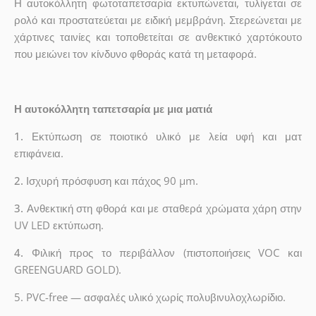
Η αυτοκόλλητη φωτοταπετσαρία εκτυπώνεται, τυλίγεται σε
ρολό και προστατεύεται με ειδική μεμβράνη. Στερεώνεται με
χάρτινες ταινίες και τοποθετείται σε ανθεκτικό χαρτόκουτο
που μειώνει τον κίνδυνο φθοράς κατά τη μεταφορά.
Η αυτοκόλλητη ταπετσαρία με μια ματιά
1.
Εκτύπωση σε ποιοτικό υλικό με λεία υφή και ματ
επιφάνεια.
2.
Ισχυρή πρόσφυση και πάχος 90 µm.
3.
Ανθεκτική στη φθορά και με σταθερά χρώματα χάρη στην
UV LED εκτύπωση.
4.
Φιλική προς το περιβάλλον (πιστοποιήσεις VOC και
GREENGUARD GOLD).
5. PVC-free — ασφαλές υλικό χωρίς πολυβινυλοχλωρίδιο.