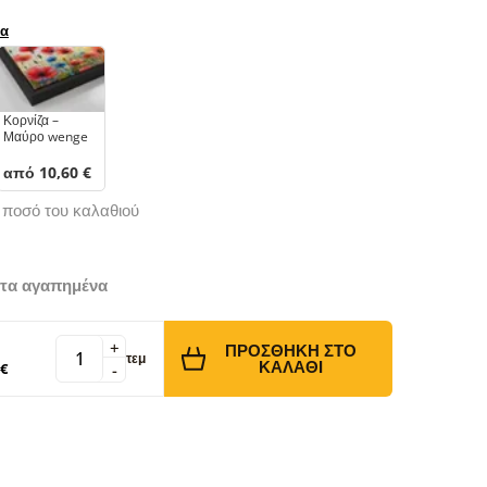
ρα
Κορνίζα –
Μαύρο wenge
από 10,60 €
ό ποσό του καλαθιού
τα αγαπημένα
+
ΠΡΟΣΘΉΚΗ ΣΤΟ
τεμ
ΚΑΛΆΘΙ
 €
-