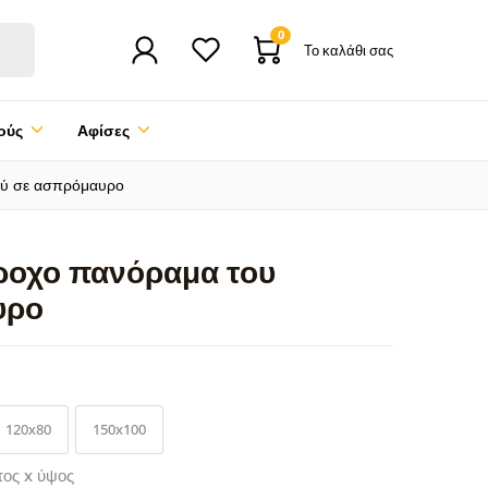
0
Το καλάθι σας
ούς
Αφίσες
ού σε ασπρόμαυρο
ροχο πανόραμα του
υρο
120x80
150x100
τος x ύψος