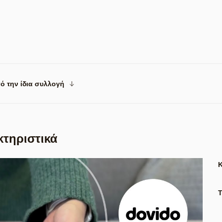
ό την ίδια συλλογή
κτηριστικά