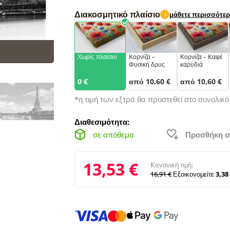
Διακοσμητικό πλαίσιο
μάθετε περισσότε
i
Χωρίς πλαίσιο
Κορνίζα –
Κορνίζα – Καφέ
Φυσική δρυς
καρυδιά
0 €
από 10,60 €
από 10,60 €
*η τιμή των εξτρά θα προστεθεί στο συνολικ
Διαθεσιμότητα:
σε απόθεμα
Προσθήκη σ
13,53 €
Κανονική τιμή:
16,91 €
Εξοικονομείτε
3,38