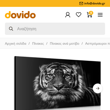
info@dovido.gr
0
Αρχική σελίδα
Πίνακες
Πίνακες ανά μοτίβο
Ασπρόμαυροι π