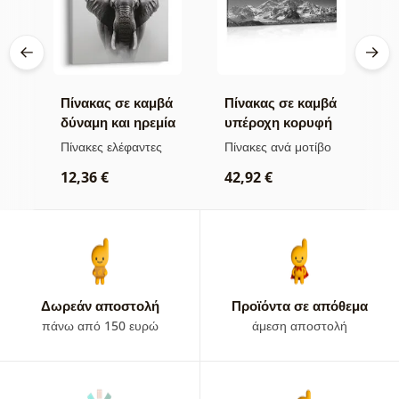
βά
Πίνακας σε καμβά
Πίνακας σε καμβά
Π
δύναμη και ηρεμία
υπέροχη κορυφή
ν
του ελέφαντα
βουνού σε
μ
Πίνακες ελέφαντες
Πίνακες ανά μοτίβο
Π
ασπρόμαυρη
α
ρ
12,36 €
42,92 €
εκδοχή
2
Δωρεάν αποστολή
Προϊόντα σε απόθεμα
πάνω από 150 ευρώ
άμεση αποστολή