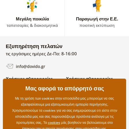
Μεγάλη ποικιλία
Παραγωγή στην Ε.Ε.
ταπετσαρίες & διακοσμητικά
ποιοτική εκτύπωση
Εξυπηρέτηση πελατών
τις εργάσιμες ημέρες Δε-Πα: 8-16:00
info@dovido.gr
Χρήσιμες πληροφορίες
Χρήσιμες πληροφορίες
Σχετικά με εμάς
Μας αφορά το απόρρητό σας
Όροι χρήσης και επιστροφών
Συχνές Ερωτήσεις
Πολιτική απορρήτου
Επικοινωνία
Με τη χρήση των cookies στην ιστοσελίδα μας μπορούμε να σας
Επιλογές αποστολής και
εξασφαλίσουμε μια εξατομικευμένη εμπειρία περιήγησης.
πληρωμής
Χρησιμοποιούμε τα cookies για να σας ενημερώσουμε οτι είστε στην
Επιστροφές
ιστοσελίδα μας και σας παρουσιάζουμε προϊόντα ανάλογα με τις
προτιμήσεις σας. Τα
cookies
μάς βοηθούν να βελτιώσουμε στο
έπακρον την εμπειρία περιήγησης στην ιστοσελίδα μας.