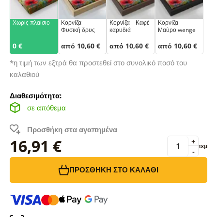
Χωρίς πλαίσιο
Κορνίζα –
Κορνίζα – Καφέ
Κορνίζα –
Φυσική δρυς
καρυδιά
Μαύρο wenge
0 €
από 10,60 €
από 10,60 €
από 10,60 €
*η τιμή των εξτρά θα προστεθεί στο συνολικό ποσό του
καλαθιού
Διαθεσιμότητα:
σε απόθεμα
Προσθήκη στα αγαπημένα
16,91 €
+
τεμ
-
ΠΡΟΣΘΉΚΗ ΣΤΟ ΚΑΛΆΘΙ