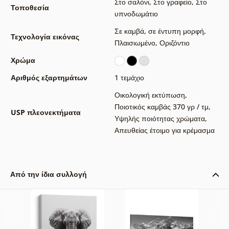
Στο σαλόνι
,
Στο γραφείο
,
Στο
Τοποθεσία
υπνοδωμάτιο
Σε καμβά
,
σε έντυπη μορφή
,
Τεχνολογία εικόνας
Πλαισιωμένο
,
Οριζόντιο
Χρώμα
Αριθμός εξαρτημάτων
1 τεμάχιο
Οικολογική εκτύπωση
,
Ποιοτικός καμβάς 370 γρ / τμ
,
USP πλεονεκτήματα
Υψηλής ποιότητας χρώματα
,
Απευθείας έτοιμο για κρέμασμα
Από την ίδια συλλογή