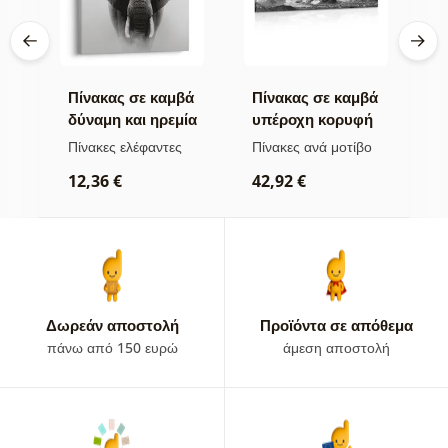
βά
Πίνακας σε καμβά
Πίνακας σε καμβά
Π
δύναμη και ηρεμία
υπέροχη κορυφή
ν
του ελέφαντα
βουνού σε
μ
Πίνακες ελέφαντες
Πίνακες ανά μοτίβο
Π
ασπρόμαυρη
α
ρ
12,36 €
42,92 €
εκδοχή
2
Δωρεάν αποστολή
Προϊόντα σε απόθεμα
πάνω από 150 ευρώ
άμεση αποστολή