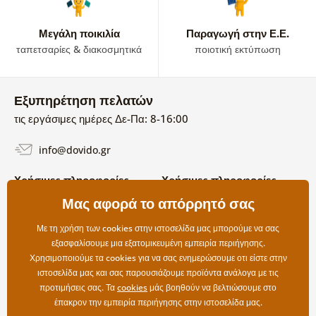
Μεγάλη ποικιλία
Παραγωγή στην Ε.Ε.
ταπετσαρίες & διακοσμητικά
ποιοτική εκτύπωση
Εξυπηρέτηση πελατών
τις εργάσιμες ημέρες Δε-Πα: 8-16:00
info@dovido.gr
Χρήσιμες πληροφορίες
Χρήσιμες πληροφορίες
Σχετικά με εμάς
Μας αφορά το απόρρητό σας
Όροι χρήσης και επιστροφών
Συχνές Ερωτήσεις
Πολιτική απορρήτου
Επικοινωνία
Με τη χρήση των cookies στην ιστοσελίδα μας μπορούμε να σας
Επιλογές αποστολής και
εξασφαλίσουμε μια εξατομικευμένη εμπειρία περιήγησης.
πληρωμής
Χρησιμοποιούμε τα cookies για να σας ενημερώσουμε οτι είστε στην
Επιστροφές
ιστοσελίδα μας και σας παρουσιάζουμε προϊόντα ανάλογα με τις
προτιμήσεις σας. Τα
cookies
μάς βοηθούν να βελτιώσουμε στο
έπακρον την εμπειρία περιήγησης στην ιστοσελίδα μας.