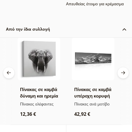
Απευθείας έτοιμο για κρέμασμα
Από την ίδια συλλογή
βά
Πίνακας σε καμβά
Πίνακας σε καμβά
Π
δύναμη και ηρεμία
υπέροχη κορυφή
ν
του ελέφαντα
βουνού σε
μ
Πίνακες ελέφαντες
Πίνακες ανά μοτίβο
Π
ασπρόμαυρη
α
ρ
12,36 €
42,92 €
εκδοχή
2