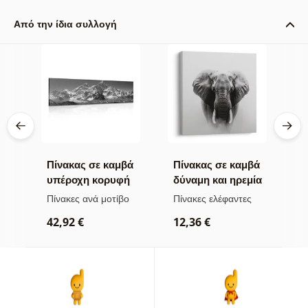
Από την ίδια συλλογή
βά
Πίνακας σε καμβά
Πίνακας σε καμβά
Π
υπέροχη κορυφή
δύναμη και ηρεμία
ν
σε
βουνού σε
του ελέφαντα
μ
Πίνακες ανά μοτίβο
Πίνακες ελέφαντες
Π
ασπρόμαυρη
α
ρ
42,92 €
12,36 €
εκδοχή
2