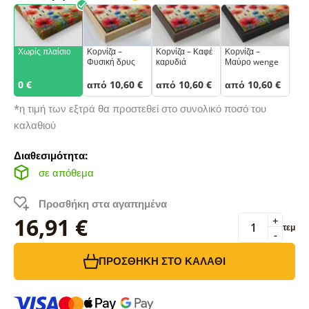
Χωρίς πλαίσιο
Κορνίζα –
Κορνίζα – Καφέ
Κορνίζα –
Φυσική δρυς
καρυδιά
Μαύρο wenge
0 €
από 10,60 €
από 10,60 €
από 10,60 €
*η τιμή των εξτρά θα προστεθεί στο συνολικό ποσό του
καλαθιού
Διαθεσιμότητα:
σε απόθεμα
Προσθήκη στα αγαπημένα
16,91 €
+
τεμ
-
ΠΡΟΣΘΉΚΗ ΣΤΟ ΚΑΛΆΘΙ