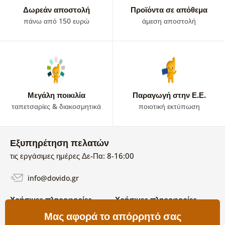
Δωρεάν αποστολή
Προϊόντα σε απόθεμα
πάνω από 150 ευρώ
άμεση αποστολή
Μεγάλη ποικιλία
Παραγωγή στην Ε.Ε.
ταπετσαρίες & διακοσμητικά
ποιοτική εκτύπωση
Εξυπηρέτηση πελατών
τις εργάσιμες ημέρες Δε-Πα: 8-16:00
info@dovido.gr
Χρήσιμες πληροφορίες
Χρήσιμες πληροφορίες
Σχετικά με εμάς
Μας αφορά το απόρρητό σας
Όροι χρήσης και επιστροφών
Συχνές Ερωτήσεις