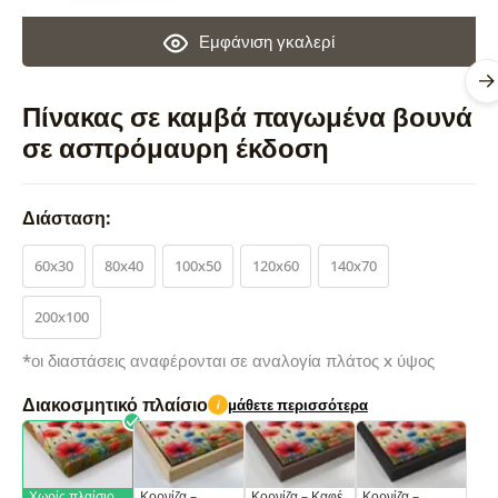
Εμφάνιση γκαλερί
Πίνακας σε καμβά παγωμένα βουνά
σε ασπρόμαυρη έκδοση
Διάσταση:
60x30
80x40
100x50
120x60
140x70
200x100
*οι διαστάσεις αναφέρονται σε αναλογία πλάτος x ύψος
Διακοσμητικό πλαίσιο
μάθετε περισσότερα
i
Χωρίς πλαίσιο
Κορνίζα –
Κορνίζα – Καφέ
Κορνίζα –