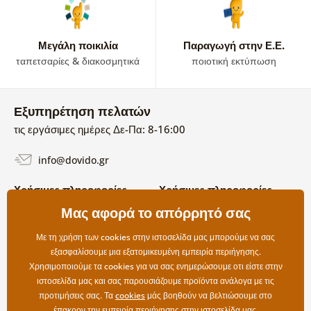
Μεγάλη ποικιλία
Παραγωγή στην Ε.Ε.
ταπετσαρίες & διακοσμητικά
ποιοτική εκτύπωση
Εξυπηρέτηση πελατών
τις εργάσιμες ημέρες Δε-Πα: 8-16:00
info@dovido.gr
Χρήσιμες πληροφορίες
Χρήσιμες πληροφορίες
Σχετικά με εμάς
Μας αφορά το απόρρητό σας
Όροι χρήσης και επιστροφών
Συχνές Ερωτήσεις
Πολιτική απορρήτου
Επικοινωνία
Με τη χρήση των cookies στην ιστοσελίδα μας μπορούμε να σας
Επιλογές αποστολής και
εξασφαλίσουμε μια εξατομικευμένη εμπειρία περιήγησης.
πληρωμής
Χρησιμοποιούμε τα cookies για να σας ενημερώσουμε οτι είστε στην
Επιστροφές
ιστοσελίδα μας και σας παρουσιάζουμε προϊόντα ανάλογα με τις
προτιμήσεις σας. Τα
cookies
μάς βοηθούν να βελτιώσουμε στο
έπακρον την εμπειρία περιήγησης στην ιστοσελίδα μας.