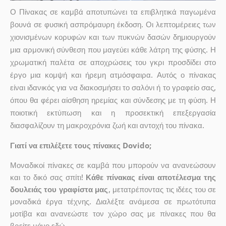
Ο Πίνακας σε καμβά αποτυπώνει τα επιβλητικά παγωμένα
βουνά σε φυσική ασπρόμαυρη έκδοση. Οι λεπτομέρειες των
χιονισμένων κορυφών και των πυκνών δασών δημιουργούν
μια αρμονική σύνθεση που μαγεύει κάθε λάτρη της φύσης. Η
χρωματική παλέτα σε αποχρώσεις του γκρι προσδίδει στο
έργο μια κομψή και ήρεμη ατμόσφαιρα. Αυτός ο πίνακας
είναι ιδανικός για να διακοσμήσει το σαλόνι ή το γραφείο σας,
όπου θα φέρει αίσθηση ηρεμίας και σύνδεσης με τη φύση. Η
ποιοτική εκτύπωση και η προσεκτική επεξεργασία
διασφαλίζουν τη μακροχρόνια ζωή και αντοχή του πίνακα.
Γιατί να επιλέξετε τους πίνακες Dovido;
Μοναδικοί πίνακες σε καμβά που μπορούν να ανανεώσουν
και το δικό σας σπίτι!
Κάθε πίνακας είναι αποτέλεσμα της
δουλειάς του γραφίστα μας
, μετατρέποντας τις ιδέες του σε
μοναδικά έργα τέχνης. Διαλέξτε ανάμεσα σε πρωτότυπα
μοτίβα και ανανεώστε τον χώρο σας με πίνακες που θα
βρείτε μόνο εδώ.