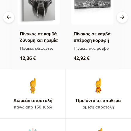
βά
Πίνακας σε καμβά
Πίνακας σε καμβά
Π
δύναμη και ηρεμία
υπέροχη κορυφή
ν
του ελέφαντα
βουνού σε
μ
Πίνακες ελέφαντες
Πίνακες ανά μοτίβο
Π
ασπρόμαυρη
α
ρ
12,36 €
42,92 €
εκδοχή
2
Δωρεάν αποστολή
Προϊόντα σε απόθεμα
πάνω από 150 ευρώ
άμεση αποστολή