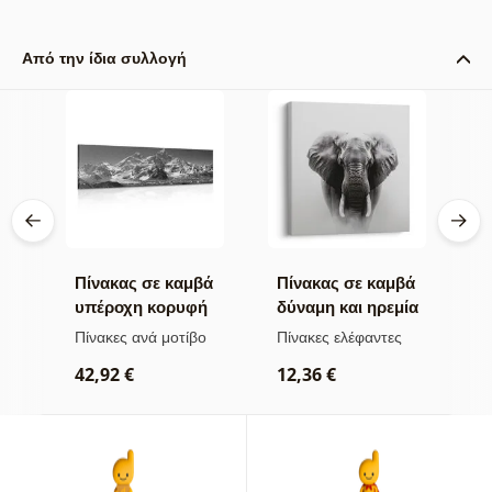
Από την ίδια συλλογή
βά
Πίνακας σε καμβά
Πίνακας σε καμβά
Π
υπέροχη κορυφή
δύναμη και ηρεμία
ν
σε
βουνού σε
του ελέφαντα
μ
Πίνακες ανά μοτίβο
Πίνακες ελέφαντες
Π
ασπρόμαυρη
α
ρ
42,92 €
12,36 €
εκδοχή
2