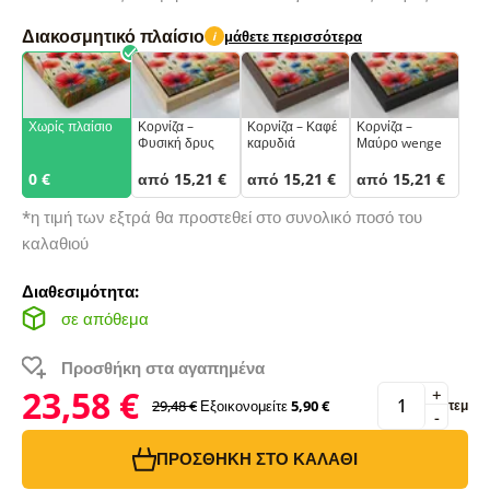
Διακοσμητικό πλαίσιο
μάθετε περισσότερα
i
Χωρίς πλαίσιο
Κορνίζα –
Κορνίζα – Καφέ
Κορνίζα –
Φυσική δρυς
καρυδιά
Μαύρο wenge
0 €
από 15,21 €
από 15,21 €
από 15,21 €
*η τιμή των εξτρά θα προστεθεί στο συνολικό ποσό του
καλαθιού
Διαθεσιμότητα:
σε απόθεμα
Προσθήκη στα αγαπημένα
23,58 €
+
29,48 €
Εξοικονομείτε
5,90 €
τεμ
-
ΠΡΟΣΘΉΚΗ ΣΤΟ ΚΑΛΆΘΙ