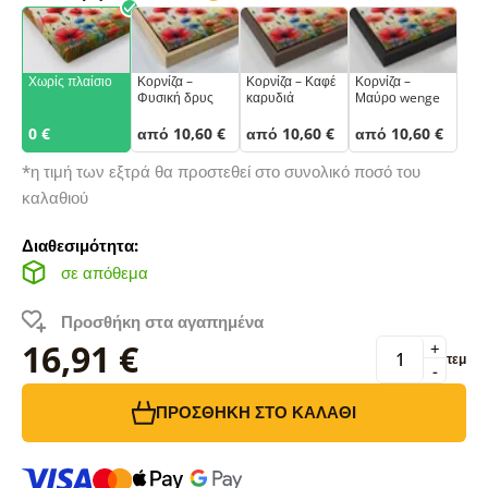
Χωρίς πλαίσιο
Κορνίζα –
Κορνίζα – Καφέ
Κορνίζα –
Φυσική δρυς
καρυδιά
Μαύρο wenge
0 €
από 10,60 €
από 10,60 €
από 10,60 €
*η τιμή των εξτρά θα προστεθεί στο συνολικό ποσό του
καλαθιού
Διαθεσιμότητα:
σε απόθεμα
Προσθήκη στα αγαπημένα
16,91 €
+
τεμ
-
ΠΡΟΣΘΉΚΗ ΣΤΟ ΚΑΛΆΘΙ