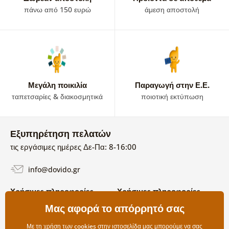
πάνω από 150 ευρώ
άμεση αποστολή
Μεγάλη ποικιλία
Παραγωγή στην Ε.Ε.
ταπετσαρίες & διακοσμητικά
ποιοτική εκτύπωση
Εξυπηρέτηση πελατών
τις εργάσιμες ημέρες Δε-Πα: 8-16:00
info@dovido.gr
Χρήσιμες πληροφορίες
Χρήσιμες πληροφορίες
Σχετικά με εμάς
Μας αφορά το απόρρητό σας
Όροι χρήσης και επιστροφών
Συχνές Ερωτήσεις
Πολιτική απορρήτου
Επικοινωνία
Με τη χρήση των cookies στην ιστοσελίδα μας μπορούμε να σας