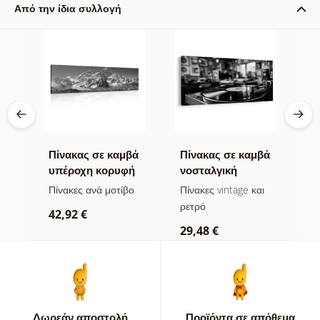
Από την ίδια συλλογή
βά
Πίνακας σε καμβά
Πίνακας σε καμβά
Π
υπέροχη κορυφή
νοσταλγική
δ
σε
βουνού σε
μουσική
τ
Πίνακες ανά μοτίβο
Πίνακες vintage και
Π
ασπρόμαυρη
ατμόσφαιρα
ρετρό
42,92 €
1
εκδοχή
29,48 €
Δωρεάν αποστολή
Προϊόντα σε απόθεμα