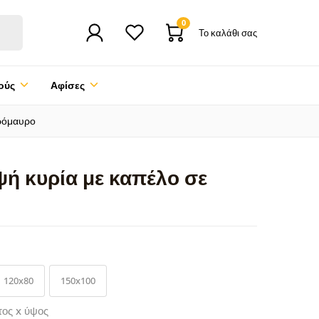
0
Το καλάθι σας
ούς
Αφίσες
πρόμαυρο
ψή κυρία με καπέλο σε
120x80
150x100
τος x ύψος