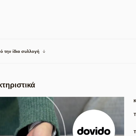
ό την ίδια συλλογή
κτηριστικά
Τ