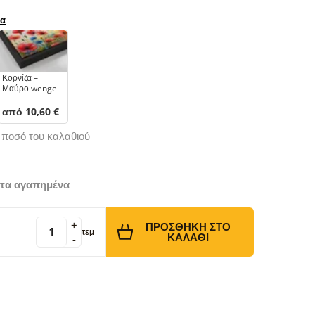
ρα
Κορνίζα –
Μαύρο wenge
από 10,60 €
ό ποσό του καλαθιού
τα αγαπημένα
+
ΠΡΟΣΘΉΚΗ ΣΤΟ
τεμ
ΚΑΛΆΘΙ
-