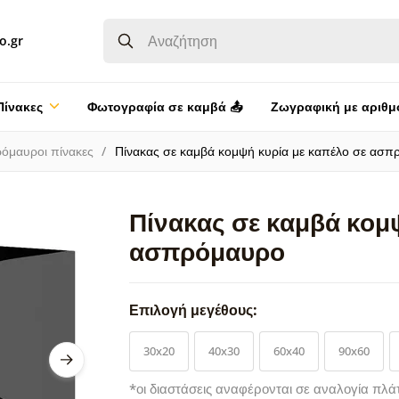
o.gr
Πίνακες
Φωτογραφία σε καμβά 📤
Ζωγραφική με αριθμ
όμαυροι πίνακες
Πίνακας σε καμβά κομψή κυρία με καπέλο σε ασ
Πίνακας σε καμβά κομ
ασπρόμαυρο
Επιλογή μεγέθους:
30x20
40x30
60x40
90x60
*οι διαστάσεις αναφέρονται σε αναλογία πλά