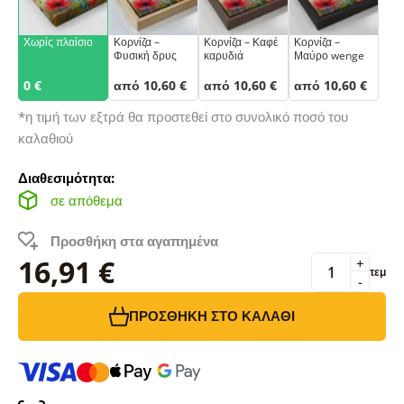
Χωρίς πλαίσιο
Κορνίζα –
Κορνίζα – Καφέ
Κορνίζα –
Φυσική δρυς
καρυδιά
Μαύρο wenge
0 €
από 10,60 €
από 10,60 €
από 10,60 €
*η τιμή των εξτρά θα προστεθεί στο συνολικό ποσό του
καλαθιού
Διαθεσιμότητα:
σε απόθεμα
Προσθήκη στα αγαπημένα
16,91 €
+
τεμ
-
ΠΡΟΣΘΉΚΗ ΣΤΟ ΚΑΛΆΘΙ