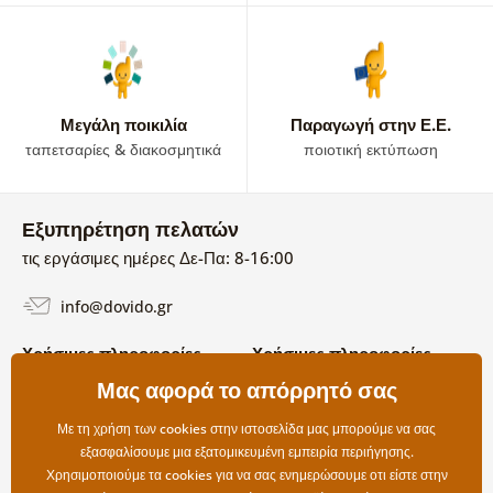
Μεγάλη ποικιλία
Παραγωγή στην Ε.Ε.
ταπετσαρίες & διακοσμητικά
ποιοτική εκτύπωση
Εξυπηρέτηση πελατών
τις εργάσιμες ημέρες Δε-Πα: 8-16:00
info@dovido.gr
Χρήσιμες πληροφορίες
Χρήσιμες πληροφορίες
Σχετικά με εμάς
Μας αφορά το απόρρητό σας
Όροι χρήσης και επιστροφών
Συχνές Ερωτήσεις
Πολιτική απορρήτου
Επικοινωνία
Με τη χρήση των cookies στην ιστοσελίδα μας μπορούμε να σας
Επιλογές αποστολής και
εξασφαλίσουμε μια εξατομικευμένη εμπειρία περιήγησης.
πληρωμής
Χρησιμοποιούμε τα cookies για να σας ενημερώσουμε οτι είστε στην
Επιστροφές