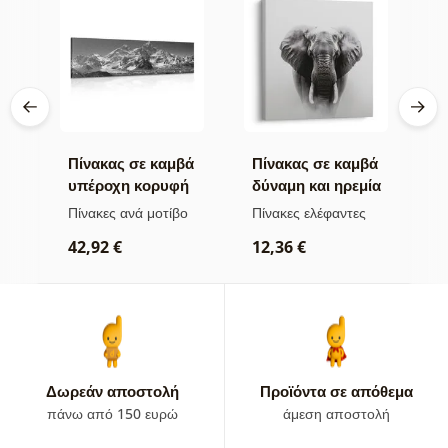
βά
Πίνακας σε καμβά
Πίνακας σε καμβά
Π
υπέροχη κορυφή
δύναμη και ηρεμία
ν
σε
βουνού σε
του ελέφαντα
μ
Πίνακες ανά μοτίβο
Πίνακες ελέφαντες
Π
ασπρόμαυρη
α
ρ
42,92 €
12,36 €
εκδοχή
2
Δωρεάν αποστολή
Προϊόντα σε απόθεμα
πάνω από 150 ευρώ
άμεση αποστολή