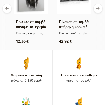
βά
Πίνακας σε καμβά
Πίνακας σε καμβά
Π
δύναμη και ηρεμία
υπέροχη κορυφή
ν
του ελέφαντα
βουνού σε
μ
Πίνακες ελέφαντες
Πίνακες ανά μοτίβο
Π
ασπρόμαυρη
α
ρ
12,36 €
42,92 €
εκδοχή
2
Δωρεάν αποστολή
Προϊόντα σε απόθεμα
πάνω από 150 ευρώ
άμεση αποστολή