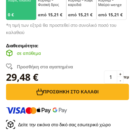
Χωρίς πλαίσιο
Κορνίζα –
Κορνίζα – Καφέ
Κορνίζα –
Φυσική δρυς
καρυδιά
Μαύρο wenge
0 €
από 15,21 €
από 15,21 €
από 15,21 €
*η τιμή των εξτρά θα προστεθεί στο συνολικό ποσό του
καλαθιού
Διαθεσιμότητα:
σε απόθεμα
Προσθήκη στα αγαπημένα
29,48 €
+
τεμ
-
ΠΡΟΣΘΉΚΗ ΣΤΟ ΚΑΛΆΘΙ
Δείτε την εικόνα στο δικό σας εσωτερικό χώρο