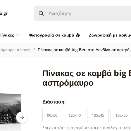
o.gr
Πίνακες
Φωτογραφία σε καμβά 📤
Ζωγραφική με αριθμ
όμαυροι πίνακες
Πίνακας σε καμβά big Ben στο Λονδίνο σε ασπρό
Πίνακας σε καμβά big 
ασπρόμαυρο
Διάσταση:
90x30
120x40
135x45
150x50
*οι διαστάσεις αναφέρονται σε αναλογία πλά