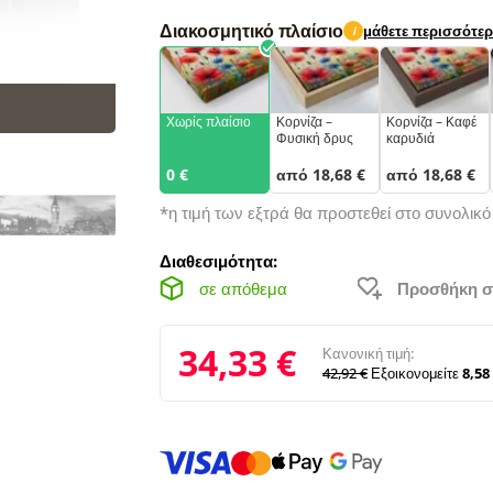
Διακοσμητικό πλαίσιο
μάθετε περισσότε
i
Χωρίς πλαίσιο
Κορνίζα –
Κορνίζα – Καφέ
Φυσική δρυς
καρυδιά
0 €
από 18,68 €
από 18,68 €
*η τιμή των εξτρά θα προστεθεί στο συνολικ
Διαθεσιμότητα:
σε απόθεμα
Προσθήκη σ
34,33 €
Κανονική τιμή:
42,92 €
Εξοικονομείτε
8,58