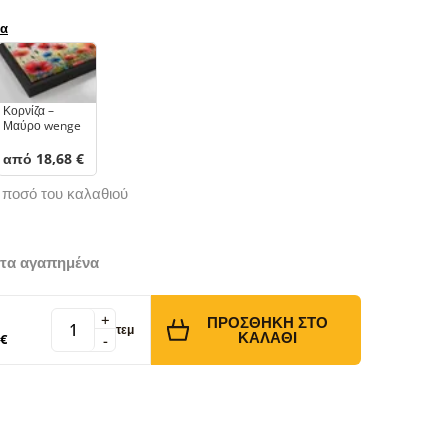
ρα
Κορνίζα –
Μαύρο wenge
από 18,68 €
ό ποσό του καλαθιού
τα αγαπημένα
+
ΠΡΟΣΘΉΚΗ ΣΤΟ
τεμ
ΚΑΛΆΘΙ
 €
-