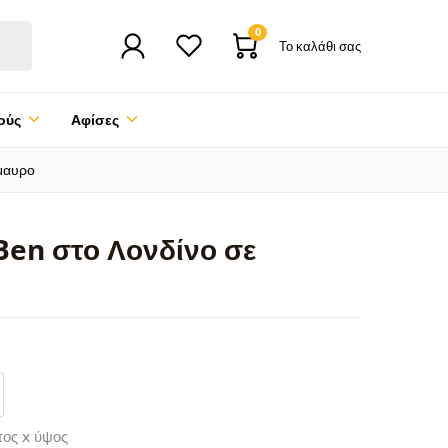
0
Το καλάθι σας
ούς
Αφίσες
μαυρο
Ben στο Λονδίνο σε
τος x ύψος