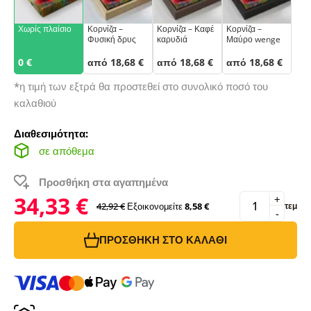
Χωρίς πλαίσιο
Κορνίζα –
Κορνίζα – Καφέ
Κορνίζα –
Φυσική δρυς
καρυδιά
Μαύρο wenge
0 €
από 18,68 €
από 18,68 €
από 18,68 €
*η τιμή των εξτρά θα προστεθεί στο συνολικό ποσό του
καλαθιού
Διαθεσιμότητα:
σε απόθεμα
Προσθήκη στα αγαπημένα
34,33 €
+
42,92 €
Εξοικονομείτε
8,58 €
τεμ
-
ΠΡΟΣΘΉΚΗ ΣΤΟ ΚΑΛΆΘΙ