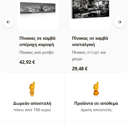
βά
Πίνακας σε καμβά
Πίνακας σε καμβά
Π
υπέροχη κορυφή
νοσταλγική
δ
σε
βουνού σε
μουσική
τ
Πίνακες ανά μοτίβο
Πίνακες vintage και
Π
ασπρόμαυρη
ατμόσφαιρα
ρετρό
42,92 €
1
εκδοχή
29,48 €
Δωρεάν αποστολή
Προϊόντα σε απόθεμα
πάνω από 150 ευρώ
άμεση αποστολή