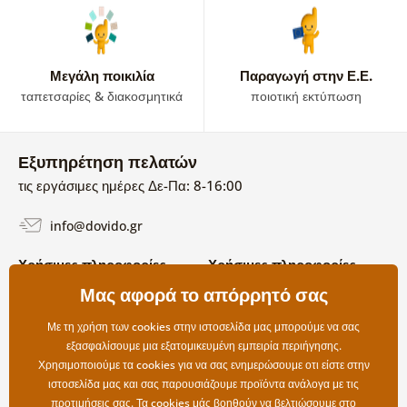
Μεγάλη ποικιλία
Παραγωγή στην Ε.Ε.
ταπετσαρίες & διακοσμητικά
ποιοτική εκτύπωση
Εξυπηρέτηση πελατών
τις εργάσιμες ημέρες Δε-Πα: 8-16:00
info@dovido.gr
Χρήσιμες πληροφορίες
Χρήσιμες πληροφορίες
Σχετικά με εμάς
Μας αφορά το απόρρητό σας
Όροι χρήσης και επιστροφών
Συχνές Ερωτήσεις
Πολιτική απορρήτου
Επικοινωνία
Με τη χρήση των cookies στην ιστοσελίδα μας μπορούμε να σας
Επιλογές αποστολής και
εξασφαλίσουμε μια εξατομικευμένη εμπειρία περιήγησης.
πληρωμής
Χρησιμοποιούμε τα cookies για να σας ενημερώσουμε οτι είστε στην
Επιστροφές
ιστοσελίδα μας και σας παρουσιάζουμε προϊόντα ανάλογα με τις
προτιμήσεις σας. Τα
cookies
μάς βοηθούν να βελτιώσουμε στο