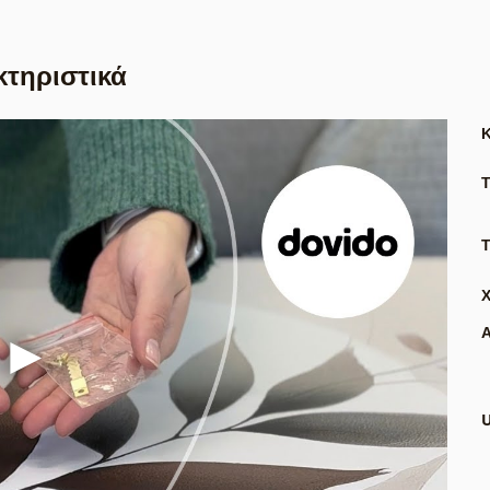
κτηριστικά
Τ
Α