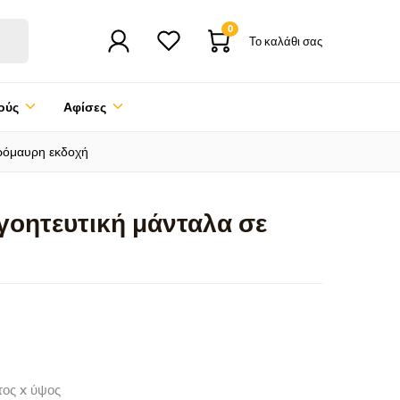
0
Το καλάθι σας
ούς
Αφίσες
ρόμαυρη εκδοχή
γοητευτική μάνταλα σε
τος x ύψος