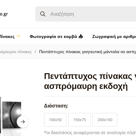
o.gr
Πίνακες
Φωτογραφία σε καμβά 📤
Ζωγραφική με αριθμ
όμαυροι πίνακες
Πεντάπτυχος πίνακας γοητευτική μάνταλα σε ασπ
Πεντάπτυχος πίνακας 
ασπρόμαυρη εκδοχή
Διάσταση:
100x50
150x75
200x100
*οι διαστάσεις αναφέρονται σε αναλογία πλά