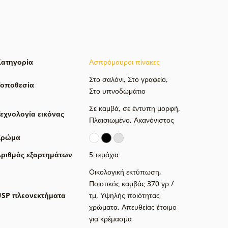
Κατηγορία
Ασπρόμαυροι πίνακες
Στο σαλόνι
,
Στο γραφείο
,
Τοποθεσία
Στο υπνοδωμάτιο
Σε καμβά
,
σε έντυπη μορφή
,
εχνολογία εικόνας
Πλαισιωμένο
,
Ακανόνιστος
Χρώμα
ριθμός εξαρτημάτων
5 τεμάχια
Οικολογική εκτύπωση
,
Ποιοτικός καμβάς 370 γρ /
USP πλεονεκτήματα
τμ
,
Υψηλής ποιότητας
χρώματα
,
Απευθείας έτοιμο
για κρέμασμα