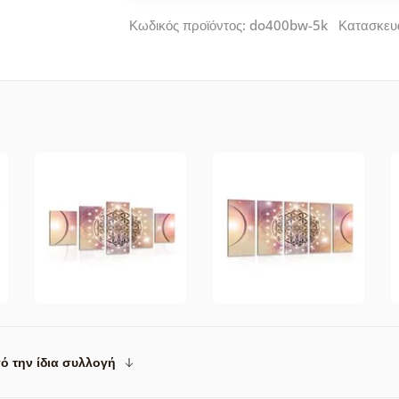
Κωδικός προϊόντος: do400bw-5k Κατασκευ
ό την ίδια συλλογή