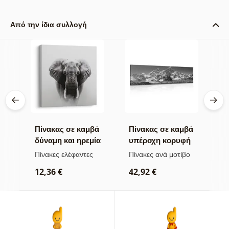
Από την ίδια συλλογή
βά
Πίνακας σε καμβά
Πίνακας σε καμβά
Π
δύναμη και ηρεμία
υπέροχη κορυφή
ν
του ελέφαντα
βουνού σε
μ
Πίνακες ελέφαντες
Πίνακες ανά μοτίβο
Π
ασπρόμαυρη
α
ρ
12,36 €
42,92 €
εκδοχή
2