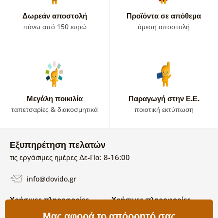
Δωρεάν αποστολή
Προϊόντα σε απόθεμα
πάνω από 150 ευρώ
άμεση αποστολή
Μεγάλη ποικιλία
Παραγωγή στην Ε.Ε.
ταπετσαρίες & διακοσμητικά
ποιοτική εκτύπωση
Εξυπηρέτηση πελατών
τις εργάσιμες ημέρες Δε-Πα: 8-16:00
info@dovido.gr
Χρήσιμες πληροφορίες
Χρήσιμες πληροφορίες
Σχετικά με εμάς
Μας αφορά το απόρρητό σας
Όροι χρήσης και επιστροφών