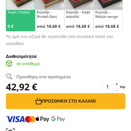
Χωρίς πλαίσιο
Κορνίζα –
Κορνίζα – Καφέ
Κορνίζα –
Φυσική δρυς
καρυδιά
Μαύρο wenge
0 €
από 18,68 €
από 18,68 €
από 18,68 €
*η τιμή των εξτρά θα προστεθεί στο συνολικό ποσό του
καλαθιού
Διαθεσιμότητα:
σε απόθεμα
Προσθήκη στα αγαπημένα
42,92 €
+
τεμ
-
ΠΡΟΣΘΉΚΗ ΣΤΟ ΚΑΛΆΘΙ