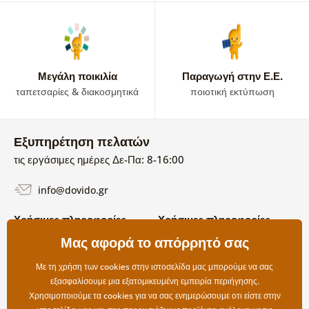
Μεγάλη ποικιλία
Παραγωγή στην Ε.Ε.
ταπετσαρίες & διακοσμητικά
ποιοτική εκτύπωση
Εξυπηρέτηση πελατών
τις εργάσιμες ημέρες Δε-Πα: 8-16:00
info@dovido.gr
Χρήσιμες πληροφορίες
Χρήσιμες πληροφορίες
Σχετικά με εμάς
Μας αφορά το απόρρητό σας
Όροι χρήσης και επιστροφών
Συχνές Ερωτήσεις
Πολιτική απορρήτου
Επικοινωνία
Με τη χρήση των cookies στην ιστοσελίδα μας μπορούμε να σας
Επιλογές αποστολής και
εξασφαλίσουμε μια εξατομικευμένη εμπειρία περιήγησης.
πληρωμής
Χρησιμοποιούμε τα cookies για να σας ενημερώσουμε οτι είστε στην
Επιστροφές