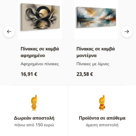
βά
Πίνακας σε καμβά
Πίνακας σε καμβά
Π
αφηρημένο
μοντέρνα
α
φεγγάρι κοντά στο
αφαίρεση με φύση
ο
α
Αφηρημένοι πίνακες
Πίνακες με λίμνες
Α
νερό
ω
16,91 €
23,58 €
1
Δωρεάν αποστολή
Προϊόντα σε απόθεμα
πάνω από 150 ευρώ
άμεση αποστολή