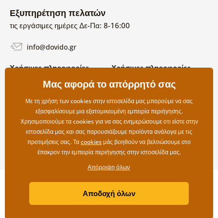
Εξυπηρέτηση πελατών
τις εργάσιμες ημέρες Δε-Πα: 8-16:00
info@dovido.gr
Χρήσιμες πληροφορίες
Χρήσιμες πληροφορίες
Σχετικά με εμάς
Μας αφορά το απόρρητό σας
Όροι χρήσης και επιστροφών
Συχνές Ερωτήσεις
Πολιτική απορρήτου
Επικοινωνία
Με τη χρήση των cookies στην ιστοσελίδα μας μπορούμε να σας
Επιλογές αποστολής και
εξασφαλίσουμε μια εξατομικευμένη εμπειρία περιήγησης.
πληρωμής
Χρησιμοποιούμε τα cookies για να σας ενημερώσουμε οτι είστε στην
Επιστροφές
ιστοσελίδα μας και σας παρουσιάζουμε προϊόντα ανάλογα με τις
προτιμήσεις σας. Τα
cookies
μάς βοηθούν να βελτιώσουμε στο
έπακρον την εμπειρία περιήγησης στην ιστοσελίδα μας.
Απόρριψη όλων
Copyright ©2019 © Dovido.gr.
Αποδοχή όλων
Webdesign
Litvanyi.sk
| Το e-shop δημιουργήθηκε από