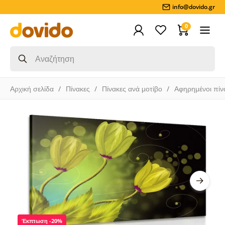
info@dovido.gr
0
Αρχική σελίδα
Πίνακες
Πίνακες ανά μοτίβο
Αφηρημένοι πίν
Έκπτωση -20%