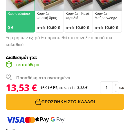
Χωρίς πλαίσιο
Κορνίζα –
Κορνίζα – Καφέ
Κορνίζα –
Φυσική δρυς
καρυδιά
Μαύρο wenge
0 €
από 10,60 €
από 10,60 €
από 10,60 €
*η τιμή των εξτρά θα προστεθεί στο συνολικό ποσό του
καλαθιού
Διαθεσιμότητα:
σε απόθεμα
Προσθήκη στα αγαπημένα
13,53 €
+
16,91 €
Εξοικονομείτε
3,38 €
τεμ
-
ΠΡΟΣΘΉΚΗ ΣΤΟ ΚΑΛΆΘΙ