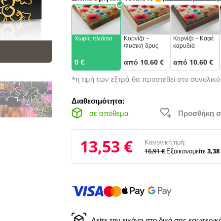
Χωρίς πλαίσιο
Κορνίζα –
Κορνίζα – Καφέ
Φυσική δρυς
καρυδιά
0 €
από 10,60 €
από 10,60 €
*η τιμή των εξτρά θα προστεθεί στο συνολικ
Διαθεσιμότητα:
σε απόθεμα
Προσθήκη σ
13,53 €
Κανονική τιμή:
16,91 €
Εξοικονομείτε
3,38
Δείτε την εικόνα στο δικό σας εσωτερι