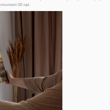
ντυπωσιακό 3D εφέ.