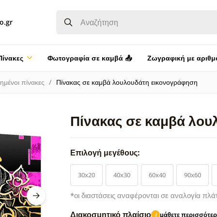
o.gr
Πίνακες
Φωτογραφία σε καμβά 📤
Ζωγραφική με αριθμ
ημένοι πίνακες
Πίνακας σε καμβά λουλουδάτη εικονογράφηση
Πίνακας σε καμβά λο
Επιλογή μεγέθους:
30x20
40x30
60x40
90x60
*οι διαστάσεις αναφέρονται σε αναλογία πλά
Διακοσμητικό πλαίσιο
μάθετε περισσότε
i