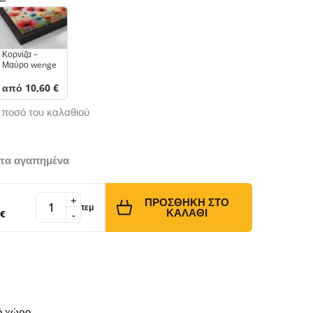
Κορνίζα –
Μαύρο wenge
από 10,60 €
ό ποσό του καλαθιού
τα αγαπημένα
+
ΠΡΟΣΘΉΚΗ ΣΤΟ
τεμ
ΚΑΛΆΘΙ
 €
-
κό χώρο