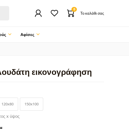
0
Το καλάθι σας
ούς
Αφίσες
υλουδάτη εικονογράφηση
120x80
150x100
τος x ύψος
ρα