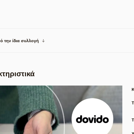
ό την ίδια συλλογή
κτηριστικά
Τ