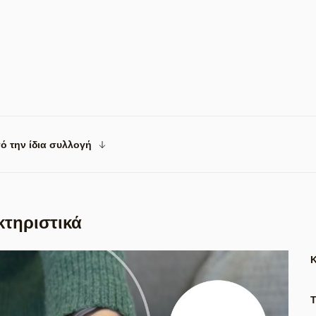
ό την ίδια συλλογή
κτηριστικά