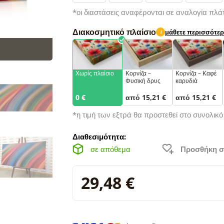
*οι διαστάσεις αναφέρονται σε αναλογία πλά
Διακοσμητικό πλαίσιο
μάθετε περισσότε
i
Χωρίς πλαίσιο
Κορνίζα –
Κορνίζα – Καφέ
Φυσική δρυς
καρυδιά
0 €
από 15,21 €
από 15,21 €
*η τιμή των εξτρά θα προστεθεί στο συνολικ
Διαθεσιμότητα:
σε απόθεμα
Προσθήκη σ
29,48 €