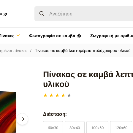
o.gr
Πίνακες
Φωτογραφία σε καμβά 📤
Ζωγραφική με αριθμ
ημένοι πίνακες
Πίνακας σε καμβά λεπτομέρεια πολύχρωμου υλικού
Πίνακας σε καμβά λε
υλικού
Διάσταση:
60x30
80x40
100x50
120x60