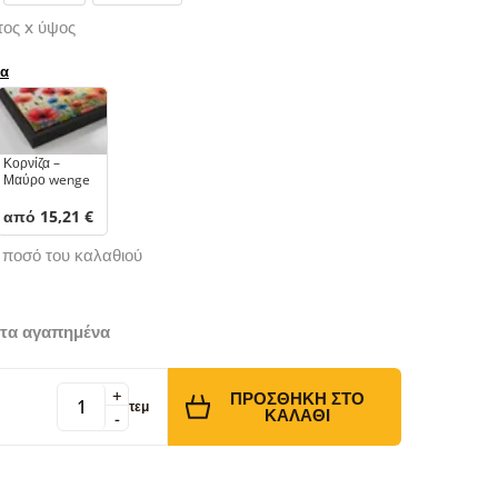
τος x ύψος
ρα
Κορνίζα –
Μαύρο wenge
από 15,21 €
ό ποσό του καλαθιού
τα αγαπημένα
+
ΠΡΟΣΘΉΚΗ ΣΤΟ
τεμ
ΚΑΛΆΘΙ
-