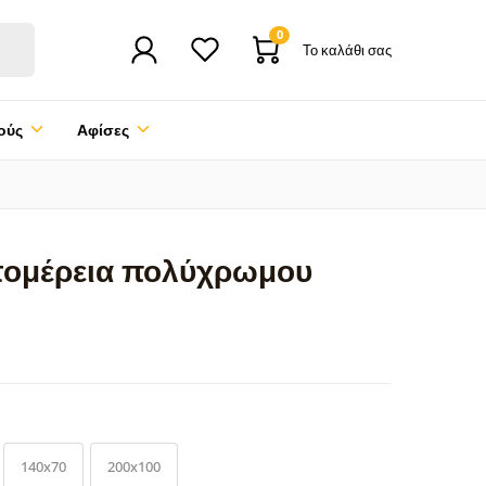
0
Το καλάθι σας
ούς
Αφίσες
πτομέρεια πολύχρωμου
140x70
200x100