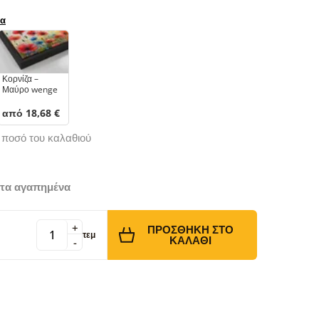
ρα
Κορνίζα –
Μαύρο wenge
από 18,68 €
ό ποσό του καλαθιού
τα αγαπημένα
+
ΠΡΟΣΘΉΚΗ ΣΤΟ
τεμ
ΚΑΛΆΘΙ
-