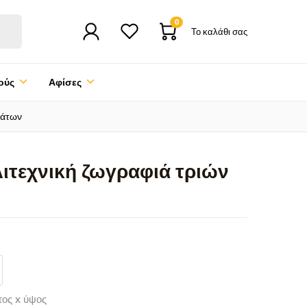
0
Το καλάθι σας
ούς
Αφίσες
μάτων
λιτεχνική ζωγραφιά τριών
τος x ύψος