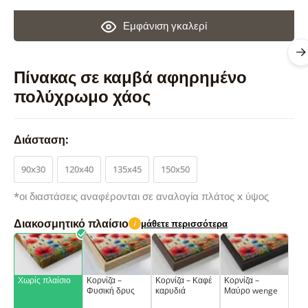
Εμφάνιση γκαλερί
Πίνακας σε καμβά αφηρημένο
πολύχρωμο χάος
Διάσταση:
90x30
120x40
135x45
150x50
*οι διαστάσεις αναφέρονται σε αναλογία πλάτος x ύψος
Διακοσμητικό πλαίσιο
μάθετε περισσότερα
i
Χωρίς πλαίσιο
Κορνίζα –
Κορνίζα – Καφέ
Κορνίζα –
Φυσική δρυς
καρυδιά
Μαύρο wenge