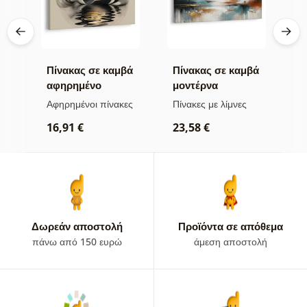
βά
Πίνακας σε καμβά
Πίνακας σε καμβά
Π
αφηρημένο
μοντέρνα
α
φεγγάρι κοντά στο
αφαίρεση με φύση
ο
α
Αφηρημένοι πίνακες
Πίνακες με λίμνες
Α
νερό
ω
16,91 €
23,58 €
1
Δωρεάν αποστολή
Προϊόντα σε απόθεμα
πάνω από 150 ευρώ
άμεση αποστολή