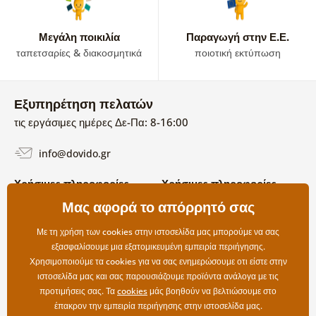
Μεγάλη ποικιλία
Παραγωγή στην Ε.Ε.
ταπετσαρίες & διακοσμητικά
ποιοτική εκτύπωση
Εξυπηρέτηση πελατών
τις εργάσιμες ημέρες Δε-Πα: 8-16:00
info@dovido.gr
Χρήσιμες πληροφορίες
Χρήσιμες πληροφορίες
Σχετικά με εμάς
Μας αφορά το απόρρητό σας
Όροι χρήσης και επιστροφών
Συχνές Ερωτήσεις
Πολιτική απορρήτου
Επικοινωνία
Με τη χρήση των cookies στην ιστοσελίδα μας μπορούμε να σας
Επιλογές αποστολής και
εξασφαλίσουμε μια εξατομικευμένη εμπειρία περιήγησης.
πληρωμής
Χρησιμοποιούμε τα cookies για να σας ενημερώσουμε οτι είστε στην
Επιστροφές
ιστοσελίδα μας και σας παρουσιάζουμε προϊόντα ανάλογα με τις
προτιμήσεις σας. Τα
cookies
μάς βοηθούν να βελτιώσουμε στο
έπακρον την εμπειρία περιήγησης στην ιστοσελίδα μας.