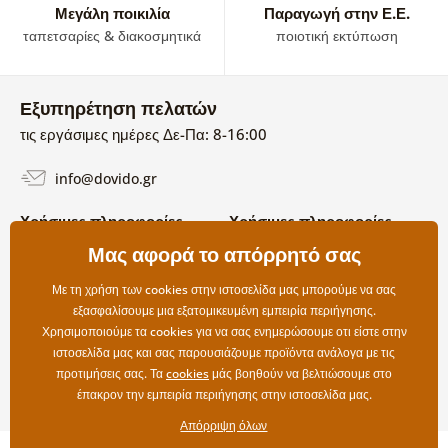
Μεγάλη ποικιλία
Παραγωγή στην Ε.Ε.
ταπετσαρίες & διακοσμητικά
ποιοτική εκτύπωση
Εξυπηρέτηση πελατών
τις εργάσιμες ημέρες Δε-Πα: 8-16:00
info@dovido.gr
Χρήσιμες πληροφορίες
Χρήσιμες πληροφορίες
Σχετικά με εμάς
Μας αφορά το απόρρητό σας
Όροι χρήσης και επιστροφών
Συχνές Ερωτήσεις
Πολιτική απορρήτου
Επικοινωνία
Με τη χρήση των cookies στην ιστοσελίδα μας μπορούμε να σας
Επιλογές αποστολής και
εξασφαλίσουμε μια εξατομικευμένη εμπειρία περιήγησης.
πληρωμής
Χρησιμοποιούμε τα cookies για να σας ενημερώσουμε οτι είστε στην
Επιστροφές
ιστοσελίδα μας και σας παρουσιάζουμε προϊόντα ανάλογα με τις
προτιμήσεις σας. Τα
cookies
μάς βοηθούν να βελτιώσουμε στο
έπακρον την εμπειρία περιήγησης στην ιστοσελίδα μας.
Απόρριψη όλων