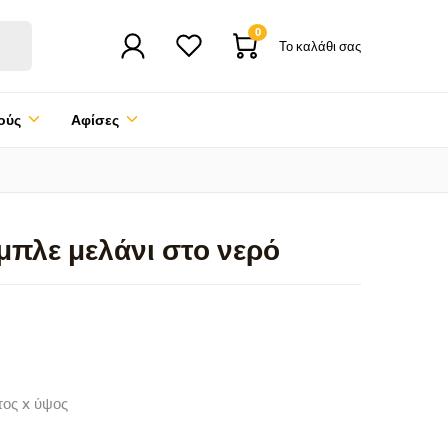
0
Το καλάθι σας
ούς
Αφίσες
μπλε μελάνι στο νερό
τος x ύψος