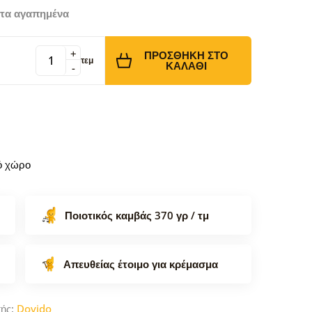
τα αγαπημένα
+
ΠΡΟΣΘΉΚΗ ΣΤΟ
τεμ
ΚΑΛΆΘΙ
-
κό χώρο
Ποιοτικός καμβάς 370 γρ / τμ
Απευθείας έτοιμο για κρέμασμα
τής:
Dovido