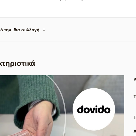
ό την ίδια συλλογή
κτηριστικά
Τ