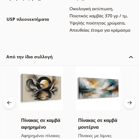
Οικολογική εκτύπωση
,
Ποιοτικός καμβάς 370 γρ / τμ
,
USP πλεονεκτήματα
Υψηλής ποιότητας χρώματα
,
Απευθείας έτοιμο για κρέμασμα
Από την ίδια συλλογή
βά
Πίνακας σε καμβά
Πίνακας σε καμβά
Π
αφηρημένο
μοντέρνα
α
φεγγάρι κοντά στο
αφαίρεση με φύση
ο
α
Αφηρημένοι πίνακες
Πίνακες με λίμνες
Α