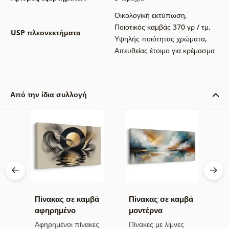
Οικολογική εκτύπωση
,
Ποιοτικός καμβάς 370 γρ / τμ
,
USP πλεονεκτήματα
Υψηλής ποιότητας χρώματα
,
Απευθείας έτοιμο για κρέμασμα
Από την ίδια συλλογή
βά
Πίνακας σε καμβά
Πίνακας σε καμβά
Π
αφηρημένο
μοντέρνα
α
φεγγάρι κοντά στο
αφαίρεση με φύση
ο
α
Αφηρημένοι πίνακες
Πίνακες με λίμνες
Α