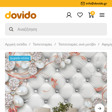
info@dovido.gr
0
Αρχική σελίδα
Ταπετσαρίες
Ταπετσαρίες ανά μοτίβο
Αφηρη
Δωρεάν κόλλα