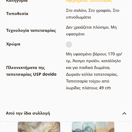
Κατηγορία
Αφηρημένες ταπετσαρίες
Στο σαλόνι
,
Στο γραφείο
,
Στο
Τοποθεσία
υπνοδωμάτιο
Δεν χρειάζεται πλύσιμο
,
Μη
Τεχνολογία ταπετσαρίας
υφασμένο
Χρώμα
Μη υφασμένο βάρους 170 γρ/
τμ
,
Άοσμο προϊόν, κατάλληλο
Πλεονεκτήματα της
και για παιδικά δωμάτια
,
ταπετσαρίας USP dovido
Δωρεάν κόλλα ταπετσαρίας
,
Ταπετσαρία τοίχου από
λωρίδες πλάτους 49 cm
Από την ίδια συλλογή