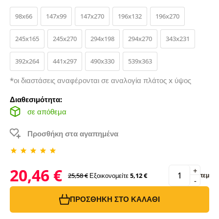
98x66
147x99
147x270
196x132
196x270
245x165
245x270
294x198
294x270
343x231
392x264
441x297
490x330
539x363
*οι διαστάσεις αναφέρονται σε αναλογία πλάτος x ύψος
Διαθεσιμότητα:
σε απόθεμα
Προσθήκη στα αγαπημένα
20,46 €
+
25,58 €
Εξοικονομείτε
5,12 €
τεμ
-
ΠΡΟΣΘΉΚΗ ΣΤΟ ΚΑΛΆΘΙ