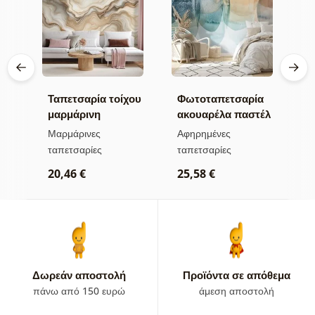
χου
Ταπετσαρία τοίχου
Φωτοταπετσαρία
Τ
ζ
μαρμάρινη
ακουαρέλα παστέλ
τ
α
κομψότητα σε
κύκλοι
χ
Μαρμάρινες
Αφηρημένες
Α
χρυσούς τόνους
ταπετσαρίες
ταπετσαρίες
τ
20,46 €
25,58 €
2
Δωρεάν αποστολή
Προϊόντα σε απόθεμα
πάνω από 150 ευρώ
άμεση αποστολή