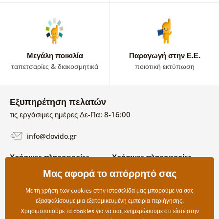
Μεγάλη ποικιλία
Παραγωγή στην Ε.Ε.
ταπετσαρίες & διακοσμητικά
ποιοτική εκτύπωση
Εξυπηρέτηση πελατών
τις εργάσιμες ημέρες Δε-Πα: 8-16:00
info@dovido.gr
Χρήσιμες πληροφορίες
Χρήσιμες πληροφορίες
Σχετικά με εμάς
Μας αφορά το απόρρητό σας
Όροι χρήσης και επιστροφών
Συχνές Ερωτήσεις
Πολιτική απορρήτου
Επικοινωνία
Με τη χρήση των cookies στην ιστοσελίδα μας μπορούμε να σας
Επιλογές αποστολής και
εξασφαλίσουμε μια εξατομικευμένη εμπειρία περιήγησης.
πληρωμής
Χρησιμοποιούμε τα cookies για να σας ενημερώσουμε οτι είστε στην
Επιστροφές