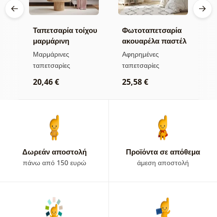
χου
Ταπετσαρία τοίχου
Φωτοταπετσαρία
Τ
ζ
μαρμάρινη
ακουαρέλα παστέλ
τ
α
κομψότητα σε
κύκλοι
χ
Μαρμάρινες
Αφηρημένες
Α
χρυσούς τόνους
ταπετσαρίες
ταπετσαρίες
τ
20,46 €
25,58 €
2
Δωρεάν αποστολή
Προϊόντα σε απόθεμα
πάνω από 150 ευρώ
άμεση αποστολή