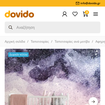
info@dovido.gr
0
Αρχική σελίδα
Ταπετσαρίες
Ταπετσαρίες ανά μοτίβο
Αφηρη
Δωρεάν κόλλα