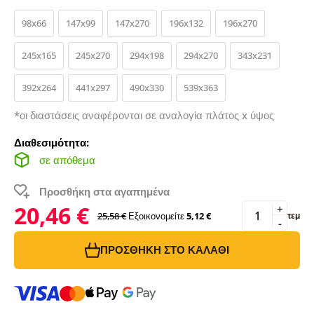
98x66
147x99
147x270
196x132
196x270
245x165
245x270
294x198
294x270
343x231
392x264
441x297
490x330
539x363
*οι διαστάσεις αναφέρονται σε αναλογία πλάτος x ύψος
Διαθεσιμότητα:
σε απόθεμα
Προσθήκη στα αγαπημένα
20,46 €
+
25,58 €
Εξοικονομείτε
5,12 €
τεμ
-
ΠΡΟΣΘΉΚΗ ΣΤΟ ΚΑΛΆΘΙ